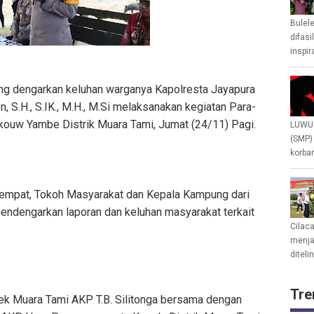
Bulel
difasi
inspir
ung dengarkan keluhan warganya Kapolresta Jayapura
, S.H., S.IK., M.H., M.Si melaksanakan kegiatan Para-
ouw Yambe Distrik Muara Tami, Jumat (24/11) Pagi.
LUWU 
(SMP)
korban
tempat, Tokoh Masyarakat dan Kepala Kampung dari
mendengarkan laporan dan keluhan masyarakat terkait
Cilac
menjad
diteli
Tre
ek Muara Tami AKP T.B. Silitonga bersama dengan