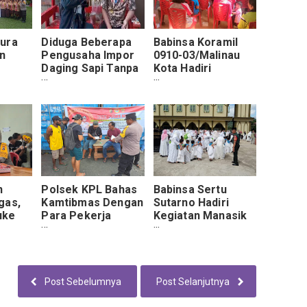
pura
Diduga Beberapa
Babinsa Koramil
n
Pengusaha Impor
0910-03/Malinau
Daging Sapi Tanpa
Kota Hadiri
lui
Izin Resmi
Sosialisasi
a-
Percepatan
Pencegahan
Stunting.
n
Polsek KPL Bahas
Babinsa Sertu
gas,
Kamtibmas Dengan
Sutarno Hadiri
uke
Para Pekerja
Kegiatan Manasik
Posko
Expedisi
Haji Cilik Di
 2023
Tanjung Palas
Utara
Post Sebelumnya
Post Selanjutnya