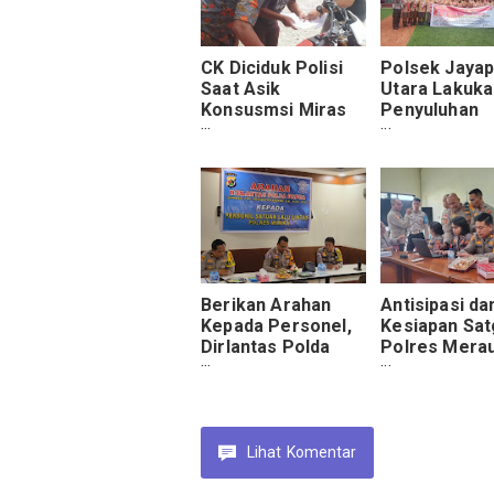
CK Diciduk Polisi
Polsek Jaya
Saat Asik
Utara Lakuka
Konsusmsi Miras
Penyuluhan
Usai Curi Motor
Narkoba Mela
Program Par
Para Numbay
Kepada Para
Pelajar
Berikan Arahan
Antisipasi da
Kepada Personel,
Kesiapan Sat
Dirlantas Polda
Polres Mera
Papua: Fokus pada
Gelar Gladi 
Disiplin dan
OMB Cartenz
Keselamatan
Lihat
Komentar