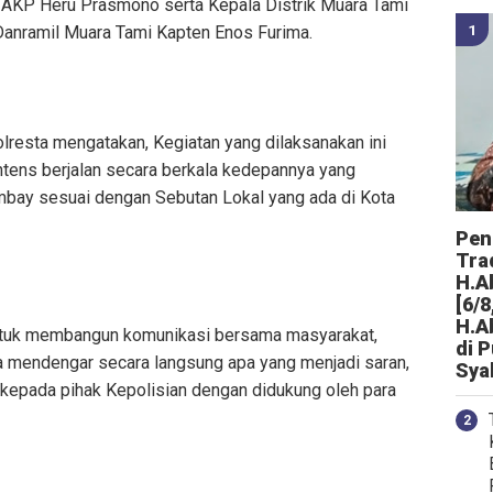
 AKP Heru Prasmono serta Kepala Distrik Muara Tami
 Danramil Muara Tami Kapten Enos Furima.
olresta mengatakan, Kegiatan yang dilaksanakan ini
tens berjalan secara berkala kedepannya yang
bay sesuai dengan Sebutan Lokal yang ada di Kota
Peng
Tra
H.A
[6/8
H.A
untuk membangun komunikasi bersama masyarakat,
di 
sa mendengar secara langsung apa yang menjadi saran,
Sya
kepada pihak Kepolisian dengan didukung oleh para