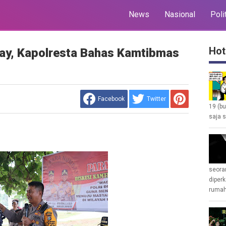
News
Nasional
Poli
Hot
ay, Kapolresta Bahas Kamtibmas
Facebook
Twitter
19 (b
saja s
seoran
diperk
rumah 