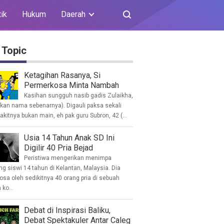
tik
Hukum
Daerah
 Topic
Ketagihan Rasanya, Si
Permerkosa Minta Nambah
Kasihan sungguh nasib gadis Zulaikha,
ukan nama sebenarnya). Digauli paksa sekali
akitnya bukan main, eh pak guru Subron, 42 (...
Usia 14 Tahun Anak SD Ini
Digilir 40 Pria Bejad
Peristiwa mengerikan menimpa
g siswi 14 tahun di Kelantan, Malaysia. Dia
osa oleh sedikitnya 40 orang pria di sebuah
ko...
Debat di Inspirasi Baliku,
Debat Spektakuler Antar Caleg