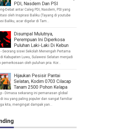
PDI, Nasdem Dan PSI
eng-Debat antar Caleg PDI, Nasdem, PSI yang
litasi oleh Inspirasi Baliku (Tayang di youtube
asi Baliku, acar digelar di Tam...
Disumpal Mulutnya,
Perempuan Ini Diperkosa
Puluhan Laki-Laki Di Kebun
- Seorang siswi Sekolah Menengah Pertama
 di Kabupaten Luwu, Sulawesi Selatan menjadi
 pemerkosaan oleh puluhan pria. Kor...
Hijaukan Pesisir Pantai
Selatan, Kodim 0703 Cilacap
Tanam 2500 Pohon Kelapa
ap - Dimasa sekarang ini pemanasan global
i isu yang paling populer dan sangat familiar
nga kita, mengingat dampak yan...
nding