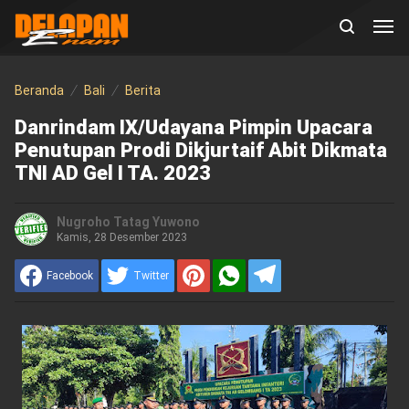
Beranda
Bali
Berita
Danrindam IX/Udayana Pimpin Upacara
Penutupan Prodi Dikjurtaif Abit Dikmata
TNI AD Gel I TA. 2023
Nugroho Tatag Yuwono
Kamis, 28 Desember 2023
Facebook
Twitter