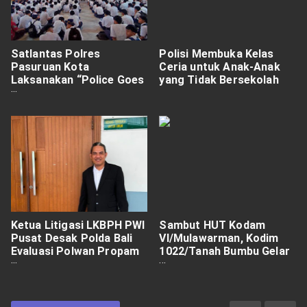
Satlantas Polres
Polisi Membuka Kelas
Pasuruan Kota
Ceria untuk Anak-Anak
Laksanakan “Police Goes
yang Tidak Bersekolah
to School” di SMK Unsur
Suropati Dalam Rangka
Ops Patuh Semeru 2025
Ketua Litigasi LKBPH PWI
Sambut HUT Kodam
Pusat Desak Polda Bali
VI/Mulawarman, Kodim
Evaluasi Polwan Propam
1022/Tanah Bumbu Gelar
yang Diduga Intimidasi
Penanaman Mangrove
Wartawan Radar Bali