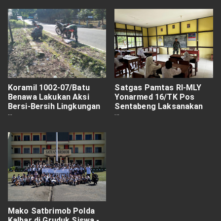
Koramil 1002-07/Batu
Satgas Pamtas RI-MLY
Benawa Lakukan Aksi
Yonarmed 16/TK Pos
Bersi-Bersih Lingkungan
Sentabeng Laksanakan
Dan Tanam Pohon
Tugas Mulia Menjadi
Tenaga Pendidik
Mako Satbrimob Polda
Kalbar di Gruduk Siswa -