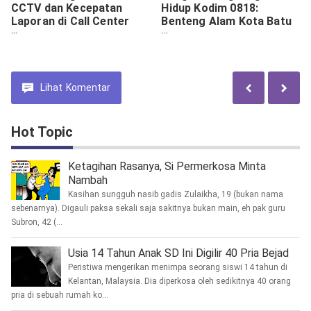
CCTV dan Kecepatan
Hidup Kodim 0818:
Laporan di Call Center
Benteng Alam Kota Batu
110 Tak Sampai 24 Jam
Dijaga Bersama
Polisi Tangkap Pelaku
Pencurian Helm
Lihat
Komentar
Hot Topic
Ketagihan Rasanya, Si Permerkosa Minta
Nambah
Kasihan sungguh nasib gadis Zulaikha, 19 (bukan nama
sebenarnya). Digauli paksa sekali saja sakitnya bukan main, eh pak guru
Subron, 42 (...
Usia 14 Tahun Anak SD Ini Digilir 40 Pria Bejad
Peristiwa mengerikan menimpa seorang siswi 14 tahun di
Kelantan, Malaysia. Dia diperkosa oleh sedikitnya 40 orang
pria di sebuah rumah ko...