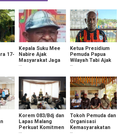
Kepala Suku Mee
Ketua Presidium
ra 17-
Nabire Ajak
Pemuda Papua
Masyarakat Jaga
Wilayah Tabi Ajak
Kedamaian dan
Masyarakat Bijak
iplin
Dukung Stabilitas
Menyikapi Isu dan
Keamanan Dan
Jaga Kondusivitas
Ketertiban di
Papua
Papua Tengah
Korem 083/Bdj dan
Tokoh Pemuda dan
an
Lapas Malang
Organisasi
Perkuat Komitmen
Kemasyarakatan
Bangun Sistem
Puncak Jaya Ajak
Pemasyarakatan
Masyarakat Jaga