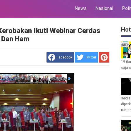
News
Nasional
Poli
Hot
Kerobakan Ikuti Webinar Cerdas
 Dan Ham
Facebook
Twitter
19 (b
saja s
seoran
diperk
rumah 