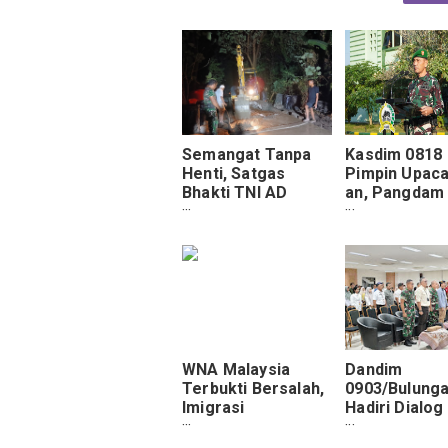
Semangat Tanpa
Kasdim 0818
Henti, Satgas
Pimpin Upaca
Bhakti TNI AD
an, Pangdam
Kerjakan Rabat
V/Brawijaya
Jalan untuk
Tekankan Dis
Kesejahteraan
dan Loyalitas
Warga
WNA Malaysia
Dandim
Terbukti Bersalah,
0903/Bulung
Imigrasi
Hadiri Dialog
Laksanakan
Kebudayaan
Deportasi ke Kuala
“Urgensi