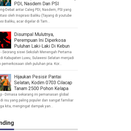
PDI, Nasdem Dan PSI
eng-Debat antar Caleg PDI, Nasdem, PSI yang
litasi oleh Inspirasi Baliku (Tayang di youtube
asi Baliku, acar digelar di Tam...
Disumpal Mulutnya,
Perempuan Ini Diperkosa
Puluhan Laki-Laki Di Kebun
- Seorang siswi Sekolah Menengah Pertama
 di Kabupaten Luwu, Sulawesi Selatan menjadi
 pemerkosaan oleh puluhan pria. Kor...
Hijaukan Pesisir Pantai
Selatan, Kodim 0703 Cilacap
Tanam 2500 Pohon Kelapa
ap - Dimasa sekarang ini pemanasan global
i isu yang paling populer dan sangat familiar
nga kita, mengingat dampak yan...
nding