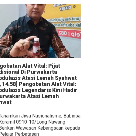
obatan Alat Vital: Pijat
disional Di Purwakarta
bdulazis Atasi Lemah Syahwat
, 14.58] Pengobatan Alat Vital:
bdulazis Legendaris Kini Hadir
Purwakarta Atasi Lemah
hwat
Tanamkan Jiwa Nasionalisme, Babinsa
Koramil 0910-10/Long Nawang
Berikan Wawasan Kebangsaan kepada
Pelajar Perbatasan