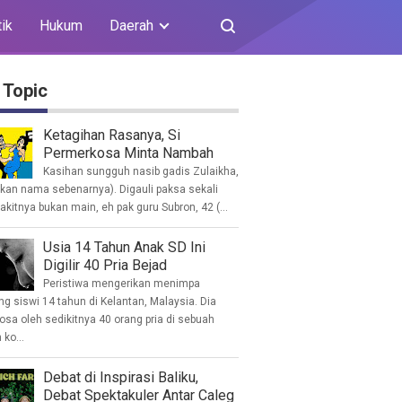
tik
Hukum
Daerah
 Topic
Ketagihan Rasanya, Si
Permerkosa Minta Nambah
Kasihan sungguh nasib gadis Zulaikha,
ukan nama sebenarnya). Digauli paksa sekali
akitnya bukan main, eh pak guru Subron, 42 (...
Usia 14 Tahun Anak SD Ini
Digilir 40 Pria Bejad
Peristiwa mengerikan menimpa
g siswi 14 tahun di Kelantan, Malaysia. Dia
osa oleh sedikitnya 40 orang pria di sebuah
ko...
Debat di Inspirasi Baliku,
Debat Spektakuler Antar Caleg