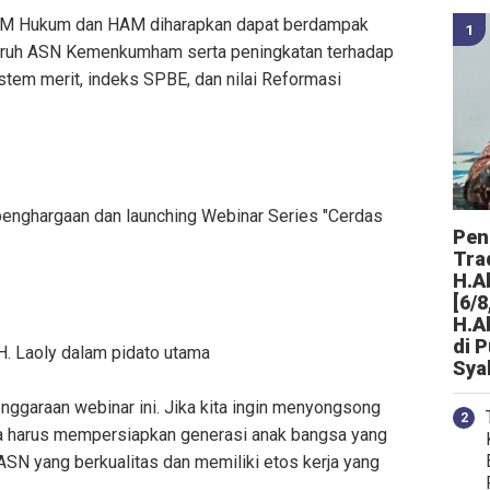
SDM Hukum dan HAM diharapkan dapat berdampak
ruh ASN Kemenkumham serta peningkatan terhadap
stem merit, indeks SPBE, dan nilai Reformasi
penghargaan dan launching Webinar Series "Cerdas
Peng
Tra
H.A
[6/8
H.A
di 
. Laoly dalam pidato utama
Sya
ggaraan webinar ini. Jika kita ingin menyongsong
a harus mempersiapkan generasi anak bangsa yang
ASN yang berkualitas dan memiliki etos kerja yang