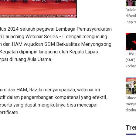
Bulel
difasi
inspir
gustus 2024 seluruh pegawai Lembaga Pemasyarakatan
i Launching Webinar Series - I, dengan mengusung
 dan HAM wujudkan SDM Berkualitas Menyongsong
 Kegiatan dipimpin langsung oleh Kepala Lapas
LUWU 
pat di ruang Aula Utama.
(SMP)
korban
m dan HAM, Razilu menyampaikan, webinar ini
utif dalam pengembangan kompetensi yang efektif,
Cilac
eserta yang dapat mengikutinya bisa mencapai
menjad
diteli
tificate.
Tre