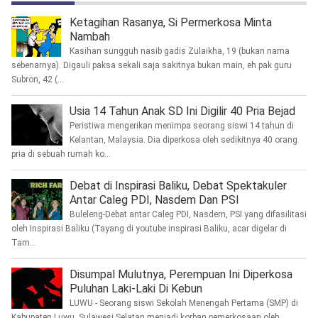
Ketagihan Rasanya, Si Permerkosa Minta
Nambah
Kasihan sungguh nasib gadis Zulaikha, 19 (bukan nama
sebenarnya). Digauli paksa sekali saja sakitnya bukan main, eh pak guru
Subron, 42 (...
Usia 14 Tahun Anak SD Ini Digilir 40 Pria Bejad
Peristiwa mengerikan menimpa seorang siswi 14 tahun di
Kelantan, Malaysia. Dia diperkosa oleh sedikitnya 40 orang
pria di sebuah rumah ko...
Debat di Inspirasi Baliku, Debat Spektakuler
Antar Caleg PDI, Nasdem Dan PSI
Buleleng-Debat antar Caleg PDI, Nasdem, PSI yang difasilitasi
oleh Inspirasi Baliku (Tayang di youtube inspirasi Baliku, acar digelar di
Tam...
Disumpal Mulutnya, Perempuan Ini Diperkosa
Puluhan Laki-Laki Di Kebun
LUWU - Seorang siswi Sekolah Menengah Pertama (SMP) di
Kabupaten Luwu, Sulawesi Selatan menjadi korban pemerkosaan oleh