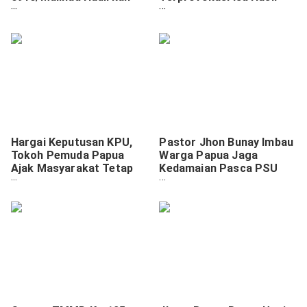
Senyum Merdeka di
Pilgub
Pelosok Negeri.
Hargai Keputusan KPU,
Pastor Jhon Bunay Imbau
Tokoh Pemuda Papua
Warga Papua Jaga
Ajak Masyarakat Tetap
Kedamaian Pasca PSU
Tenang
Pilgub