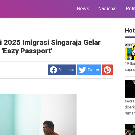
News
Nasional
Poli
Hot
 2025 Imigrasi Singaraja Gelar
 'Eazy Passport'
19 (b
saja s
Facebook
Twitter
seoran
diperk
rumah 