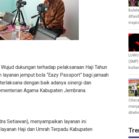
Bulel
difasi
inspir
LUWU 
(SMP)
/ Wujud dukungan terhadap pelaksanaan Haji Tahun
korban
an layanan jemput bola “Eazy Passport” bagi jamaah
 terlaksana dengan baik adanya sinergi dan
ementerian Agama Kabupaten Jembrana.
Cilac
menjad
diteli
ndra Setiawan), menyampaikan layanan ini
elayanan Haji dan Umrah Terpadu Kabupaten
Tre