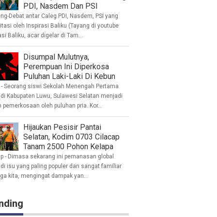
PDI, Nasdem Dan PSI
eng-Debat antar Caleg PDI, Nasdem, PSI yang
litasi oleh Inspirasi Baliku (Tayang di youtube
asi Baliku, acar digelar di Tam...
Disumpal Mulutnya,
Perempuan Ini Diperkosa
Puluhan Laki-Laki Di Kebun
- Seorang siswi Sekolah Menengah Pertama
 di Kabupaten Luwu, Sulawesi Selatan menjadi
 pemerkosaan oleh puluhan pria. Kor...
Hijaukan Pesisir Pantai
Selatan, Kodim 0703 Cilacap
Tanam 2500 Pohon Kelapa
ap - Dimasa sekarang ini pemanasan global
i isu yang paling populer dan sangat familiar
nga kita, mengingat dampak yan...
nding