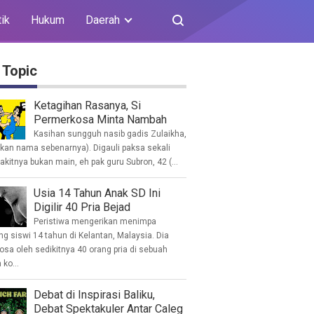
tik
Hukum
Daerah
 Topic
Ketagihan Rasanya, Si
Permerkosa Minta Nambah
Kasihan sungguh nasib gadis Zulaikha,
ukan nama sebenarnya). Digauli paksa sekali
akitnya bukan main, eh pak guru Subron, 42 (...
Usia 14 Tahun Anak SD Ini
Digilir 40 Pria Bejad
Peristiwa mengerikan menimpa
g siswi 14 tahun di Kelantan, Malaysia. Dia
osa oleh sedikitnya 40 orang pria di sebuah
ko...
Debat di Inspirasi Baliku,
Debat Spektakuler Antar Caleg