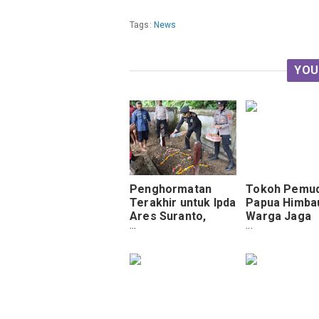
Tags:
News
YOU
Penghormatan
Tokoh Pemu
Terakhir untuk Ipda
Papua Himba
Ares Suranto,
Warga Jaga
Perwira Polres
Kamtibmas P
Yapen Gugur Saat
PSU
Tugas