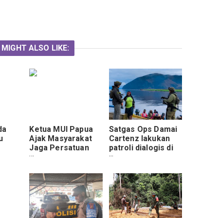
 MIGHT ALSO LIKE:
da
Ketua MUI Papua
Satgas Ops Damai
u
Ajak Masyarakat
Cartenz lakukan
Jaga Persatuan
patroli dialogis di
asca
Pasca PSU Pilgub
Pelabuhan Aikai
Papua