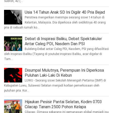
Subron, 42 (...
Usia 14 Tahun Anak SD Ini Digilir 40 Pria Bejad
Peristiwa mengerikan menimpa seorang siswi 14 tahun di
Kelantan, Malaysia. Dia diperkosa oleh sedikitnya 40 orang
pria di sebuah rumah ko...
Debat di Inspirasi Baliku, Debat Spektakuler
Antar Caleg PDI, Nasdem Dan PSI
Buleleng-Debat antar Caleg PDI, Nasdem, PSI yang difasilitasi
oleh Inspirasi Baliku (Tayang di youtube inspirasi Baliku, acar digelar di
Tam...
Disumpal Mulutnya, Perempuan Ini Diperkosa
Puluhan Laki-Laki Di Kebun
LUWU - Seorang siswi Sekolah Menengah Pertama (SMP) di
Kabupaten Luwu, Sulawesi Selatan menjadi korban pemerkosaan oleh
puluhan pria. Kor...
Hijaukan Pesisir Pantai Selatan, Kodim 0703
Cilacap Tanam 2500 Pohon Kelapa
Cilacap - Dimasa sekarang ini pemanasan global menjadi isu