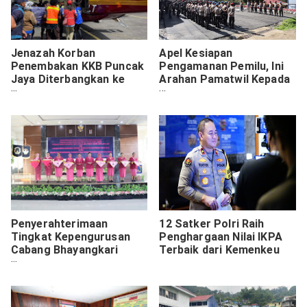
Jenazah Korban
Apel Kesiapan
Penembakan KKB Puncak
Pengamanan Pemilu, Ini
Jaya Diterbangkan ke
Arahan Pamatwil Kepada
Kampung Halaman di
Personil Polres Lanny
Makassar
Jaya
Penyerahterimaan
12 Satker Polri Raih
Tingkat Kepengurusan
Penghargaan Nilai IKPA
Cabang Bhayangkari
Terbaik dari Kemenkeu
Daerah Papua Kepada
Pengurus Daerah
Bhayangkari Papua
Tengah