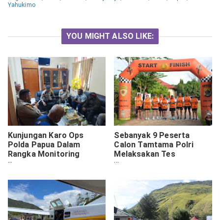
Yahukimo
YOU MIGHT ALSO LIKE:
Kunjungan Karo Ops
Sebanyak 9 Peserta
Polda Papua Dalam
Calon Tamtama Polri
Rangka Monitoring
Melaksakan Tes
Pengamanan
Kesemaptaan Jasmani
Pemungutan Suara
Pilkada Serentak 2024 Di
Polres Tolikara