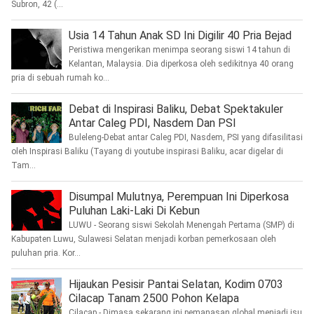
Subron, 42 (...
Usia 14 Tahun Anak SD Ini Digilir 40 Pria Bejad
Peristiwa mengerikan menimpa seorang siswi 14 tahun di
Kelantan, Malaysia. Dia diperkosa oleh sedikitnya 40 orang
pria di sebuah rumah ko...
Debat di Inspirasi Baliku, Debat Spektakuler
Antar Caleg PDI, Nasdem Dan PSI
Buleleng-Debat antar Caleg PDI, Nasdem, PSI yang difasilitasi
oleh Inspirasi Baliku (Tayang di youtube inspirasi Baliku, acar digelar di
Tam...
Disumpal Mulutnya, Perempuan Ini Diperkosa
Puluhan Laki-Laki Di Kebun
LUWU - Seorang siswi Sekolah Menengah Pertama (SMP) di
Kabupaten Luwu, Sulawesi Selatan menjadi korban pemerkosaan oleh
puluhan pria. Kor...
Hijaukan Pesisir Pantai Selatan, Kodim 0703
Cilacap Tanam 2500 Pohon Kelapa
Cilacap - Dimasa sekarang ini pemanasan global menjadi isu