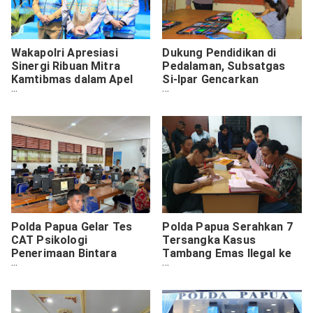
Wakapolri Apresiasi
Dukung Pendidikan di
Sinergi Ribuan Mitra
Pedalaman, Subsatgas
Kamtibmas dalam Apel
Si-Ipar Gencarkan
Mitra Kamtibmas Presisi
Program Belajar Bersama
di Polda Papua
Anak-Anak Yalimo
Polda Papua Gelar Tes
Polda Papua Serahkan 7
CAT Psikologi
Tersangka Kasus
Penerimaan Bintara
Tambang Emas Ilegal ke
Brimob di 13 Lokasi,
Kejaksaan Negeri
Diikuti 836 Calon Siswa
Jayapura