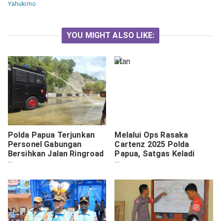
Yahukimo
YOU MIGHT ALSO LIKE:
Polda Papua Terjunkan
Melalui Ops Rasaka
Personel Gabungan
Cartenz 2025 Polda
Bersihkan Jalan Ringroad
Papua, Satgas Keladi
dari Sisa-sisa Material
Sagu Tembus Medan
Longsor
Sulit. Warga Toladan
Akhirnya Rasakan
Layanan Kesehatan