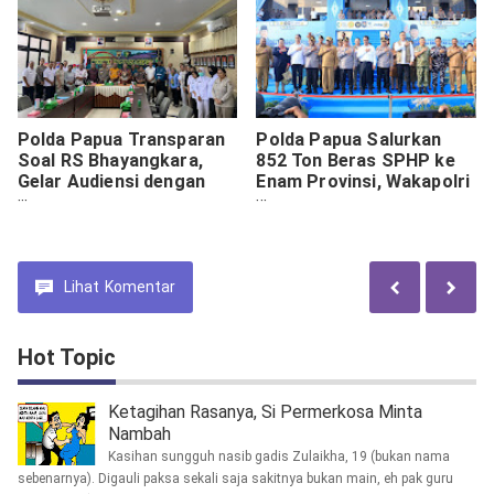
Polda Papua Transparan
Polda Papua Salurkan
Soal RS Bhayangkara,
852 Ton Beras SPHP ke
Gelar Audiensi dengan
Enam Provinsi, Wakapolri
Kemendagri dan MRP
Pastikan Stok Aman
Jelang Natal dan Tahun
Baru
Lihat
Komentar
Hot Topic
Ketagihan Rasanya, Si Permerkosa Minta
Nambah
Kasihan sungguh nasib gadis Zulaikha, 19 (bukan nama
sebenarnya). Digauli paksa sekali saja sakitnya bukan main, eh pak guru