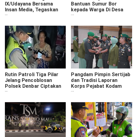
IX/Udayana Bersama
Bantuan Sumur Bor
Insan Media, Tegaskan
kepada Warga Di Desa
TNI Tetap Netral Dalam
Melinggih Kelod
Pemilu
Payangan
Rutin Patroli Tiga Pilar
Pangdam Pimpin Sertijab
Jelang Pencoblosan
dan Tradisi Laporan
Polsek Denbar Ciptakan
Korps Pejabat Kodam
Tertib Administrasi
IX/Udayana
Duktang