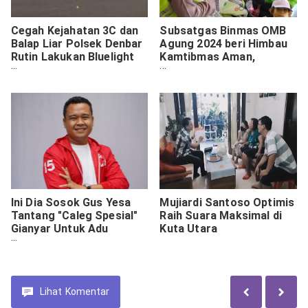
Cegah Kejahatan 3C dan
Subsatgas Binmas OMB
Balap Liar Polsek Denbar
Agung 2024 beri Himbau
Rutin Lakukan Bluelight
Kamtibmas Aman,
Patrol
Sosialisasikan Pemilu
Damai
Ini Dia Sosok Gus Yesa
Mujiardi Santoso Optimis
Tantang "Caleg Spesial"
Raih Suara Maksimal di
Gianyar Untuk Adu
Kuta Utara
Gagasan
Lihat
Komentar