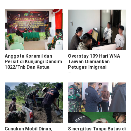
Sumur Bor.
Anggota Koramil dan
Overstay 109 Hari WNA
Persit di Kunjungi Dandim
Taiwan Diamankan
1022/Tnb Dan Ketua
Petugas Imigrasi
Persit KCK Cabang XLIX
Singaraja
Dim 1022
Gunakan Mobil Dinas,
Sinergitas Tanpa Batas di