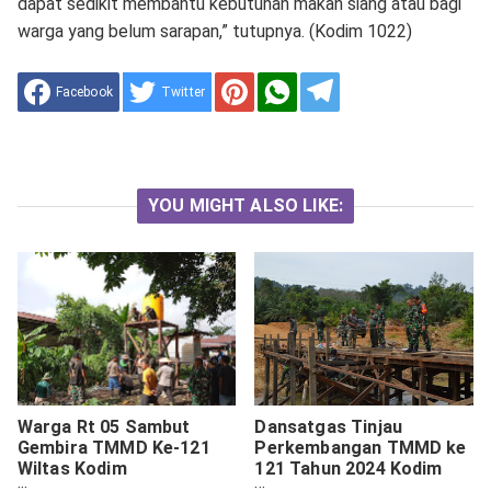
dapat sedikit membantu kebutuhan makan siang atau bagi
warga yang belum sarapan,” tutupnya. (Kodim 1022)
Facebook
Twitter
YOU MIGHT ALSO LIKE:
Warga Rt 05 Sambut
Dansatgas Tinjau
Gembira TMMD Ke-121
Perkembangan TMMD ke
Wiltas Kodim
121 Tahun 2024 Kodim
0910/Malinau Bangun
0904/ Psr