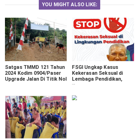
YOU MIGHT ALSO LIKE:
Satgas TMMD 121 Tahun
FSGI Ungkap Kasus
2024 Kodim 0904/Paser
Kekerasan Seksual di
Upgrade Jalan Di Titik Nol
Lembaga Pendidikan,
Anak Laki-laki Lebih
Rentan Jadi Korban