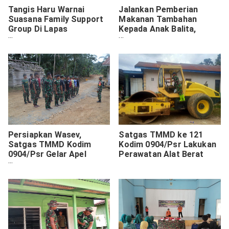
Tangis Haru Warnai
Jalankan Pemberian
Suasana Family Support
Makanan Tambahan
Group Di Lapas
Kepada Anak Balita,
Kerobokan
Babinsa Turut Dampingi
Persiapkan Wasev,
Satgas TMMD ke 121
Satgas TMMD Kodim
Kodim 0904/Psr Lakukan
0904/Psr Gelar Apel
Perawatan Alat Berat
Persiapan Penyambutan