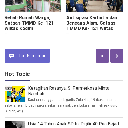
Rehab Rumah Warga,
Antisipasi Karhutla dan
Satgas TMMD Ke- 121
Bencana Alam, Satgas
Wiltas Kodim
TMMD Ke- 121 Wiltas
0910/Malinau Selalu
Kodim 0910/Malinau Gelar
Mengedepankan Kualitas.
Penyuluhan kepada
Masyarakat.
Lihat
Komentar
Hot Topic
Ketagihan Rasanya, Si Permerkosa Minta
Nambah
Kasihan sungguh nasib gadis Zulaikha, 19 (bukan nama
sebenarnya). Digauli paksa sekali saja sakitnya bukan main, eh pak guru
Subron, 42 (...
Usia 14 Tahun Anak SD Ini Digilir 40 Pria Bejad