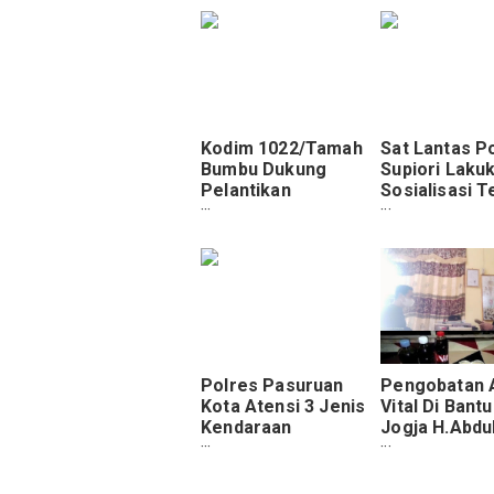
Kodim 1022/Tamah
Sat Lantas P
Bumbu Dukung
Supiori Laku
Pelantikan
Sosialisasi T
Kepengurusan PWI
Berlalulintas 
Yang Baru
SMA N 2 Man
Polres Pasuruan
Pengobatan 
Kota Atensi 3 Jenis
Vital Di Bantu
Kendaraan
Jogja H.Abdu
Penyebab
Paling Ampu
Kecelakaan di
Operasi Patuh