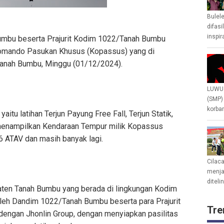
Bulel
difasi
inspir
mbu beserta Prajurit Kodim 1022/Tanah Bumbu
Komando Pasukan Khusus (Kopassus) yang di
Tanah Bumbu, Minggu (01/12/2024).
LUWU 
(SMP)
korban
aitu latihan Terjun Payung Free Fall, Terjun Statik,
menampilkan Kendaraan Tempur milik Kopassus
6 ATAV dan masih banyak lagi.
Cilac
menjad
diteli
upaten Tanah Bumbu yang berada di lingkungan Kodim
eh Dandim 1022/Tanah Bumbu beserta para Prajurit
Tre
engan Jhonlin Group, dengan menyiapkan pasilitas