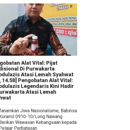
obatan Alat Vital: Pijat
disional Di Purwakarta
bdulazis Atasi Lemah Syahwat
, 14.58] Pengobatan Alat Vital:
bdulazis Legendaris Kini Hadir
Purwakarta Atasi Lemah
hwat
Tanamkan Jiwa Nasionalisme, Babinsa
Koramil 0910-10/Long Nawang
Berikan Wawasan Kebangsaan kepada
Pelajar Perbatasan