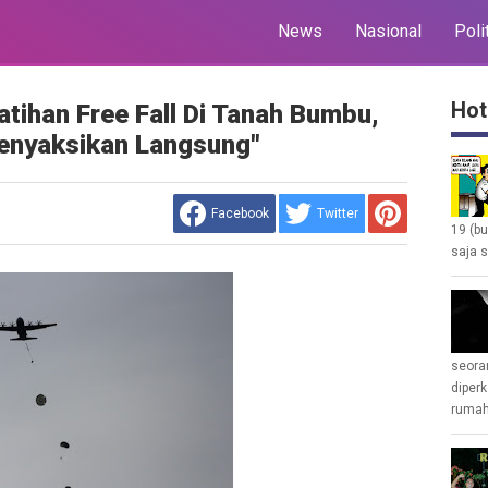
News
Nasional
Poli
Hot
tihan Free Fall Di Tanah Bumbu,
enyaksikan Langsung"
Facebook
Twitter
19 (b
saja s
seoran
diperk
rumah 