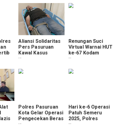
olres
Aliansi Solidaritas
Renungan Suci
kan
Pers Pasuruan
Virtual Warnai HUT
ertib
Kawal Kasus
ke-67 Kodam
Di
Penganiayaan
VI/Mulawarman di
soben
Wartawan di
Tanah Bumbu
sedarum
kecamatan Nguling
Alat
Polres Pasuruan
Hari ke-6 Operasi
l
Kota Gelar Operasi
Patuh Semeru
lazis
Pengecekan Beras
2025, Polres
h
Terkait Isu
Pasuruan Kota
Pengoplosan dan
Catat Hampir 2.000
Pelanggaran
Pelanggaran, Roda