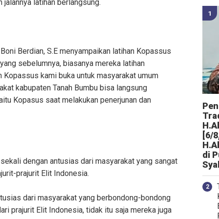
jalannya latihan berlangsung.
Boni Berdian, S.E menyampaikan latihan Kopassus
s yang sebelumnya, biasanya mereka latihan
tihan Kopassus kami buka untuk masyarakat umum
rakat kabupaten Tanah Bumbu bisa langsung
aitu Kopasus saat melakukan penerjunan dan
Peng
Tra
H.A
[6/8
H.A
di 
kali dengan antusias dari masyarakat yang sangat
Sya
rit-prajurit Elit Indonesia.
antusias dari masyarakat yang berbondong-bondong
i prajurit Elit Indonesia, tidak itu saja mereka juga