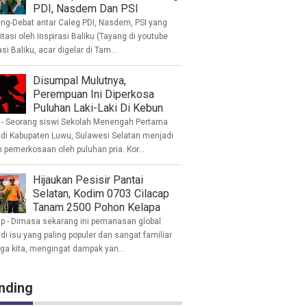
PDI, Nasdem Dan PSI
eng-Debat antar Caleg PDI, Nasdem, PSI yang
litasi oleh Inspirasi Baliku (Tayang di youtube
asi Baliku, acar digelar di Tam...
Disumpal Mulutnya,
Perempuan Ini Diperkosa
Puluhan Laki-Laki Di Kebun
- Seorang siswi Sekolah Menengah Pertama
 di Kabupaten Luwu, Sulawesi Selatan menjadi
 pemerkosaan oleh puluhan pria. Kor...
Hijaukan Pesisir Pantai
Selatan, Kodim 0703 Cilacap
Tanam 2500 Pohon Kelapa
ap - Dimasa sekarang ini pemanasan global
i isu yang paling populer dan sangat familiar
nga kita, mengingat dampak yan...
nding