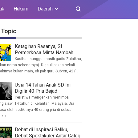
tik
Hukum
Daerah
 Topic
Ketagihan Rasanya, Si
Permerkosa Minta Nambah
Kasihan sungguh nasib gadis Zulaikha,
ukan nama sebenarnya). Digauli paksa sekali
akitnya bukan main, eh pak guru Subron, 42 (...
Usia 14 Tahun Anak SD Ini
Digilir 40 Pria Bejad
Peristiwa mengerikan menimpa
g siswi 14 tahun di Kelantan, Malaysia. Dia
osa oleh sedikitnya 40 orang pria di sebuah
ko...
Debat di Inspirasi Baliku,
Debat Spektakuler Antar Caleg