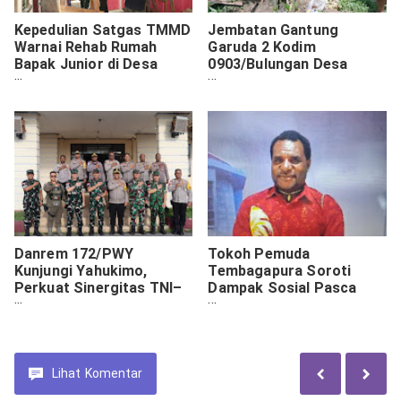
Kepedulian Satgas TMMD
Jembatan Gantung
Warnai Rehab Rumah
Garuda 2 Kodim
Bapak Junior di Desa
0903/Bulungan Desa
Luso
Tanjung Agung Masuki
Tahap Akhir
Danrem 172/PWY
Tokoh Pemuda
Kunjungi Yahukimo,
Tembagapura Soroti
Perkuat Sinergitas TNI–
Dampak Sosial Pasca
Polri dan Stabilitas
Operasi Penindakan di
Keamanan
Kali Kabur
Lihat
Komentar