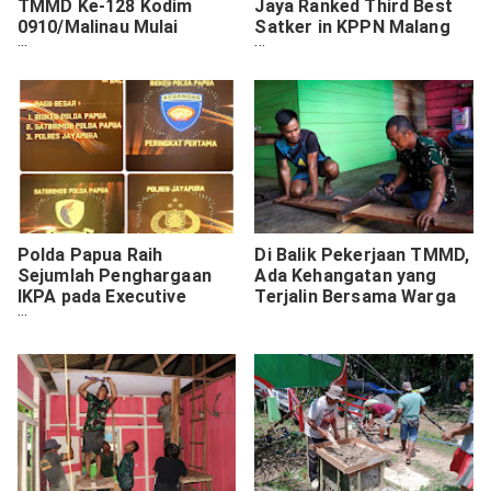
TMMD Ke-128 Kodim
Jaya Ranked Third Best
0910/Malinau Mulai
Satker in KPPN Malang
Hidupkan Aktivitas Warga
Q1 Budget Evaluation
Polda Papua Raih
Di Balik Pekerjaan TMMD,
Sejumlah Penghargaan
Ada Kehangatan yang
IKPA pada Executive
Terjalin Bersama Warga
Stakeholders Forum 2026
DJPb Papua