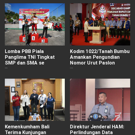
Lomba PBB Piala
Kodim 1022/Tanah Bumbu
Panglima TNI Tingkat
Amankan Pengundian
SMP dan SMA se
Nomor Urut Paslon
Kabupaten Tanah Bumbu
Bupati dan Wakil Bupati
ini Diikuti Oleh Tim
Tanah Bumbu Pada
Terbaik
Pilkada 2024
Kemenkumham Bali
Direktur Jenderal HAM:
Terima Kunjungan
Perlindungan Data