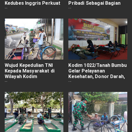
Kedubes Inggris Perkuat
Pribadi Sebagai Bagian
Kerjasama Dan Tinjau
Tak Terpisahkan dari Hak
Kondisi Lapas
Asasi Manusia
Wujud Kepedulian TNI
Kodim 1022/Tanah Bumbu
Kepada Masyarakat di
Gelar Pelayanan
Wilayah Kodim
Kesehatan, Donor Darah,
1022/Tanah Bumbu
Sunatan Massal dan
Pembagian Sembako
Dalam Rangka
Menyambut HUT KE 79
TNI