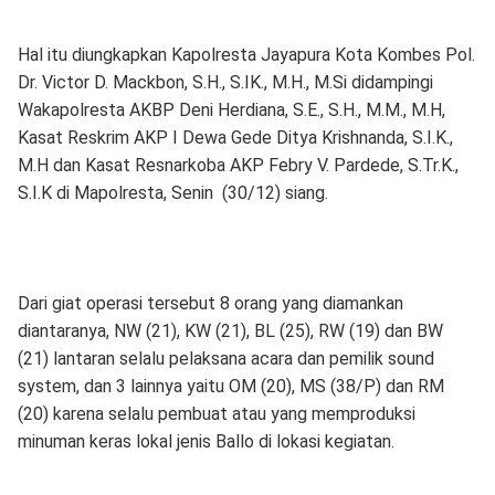
Hal itu diungkapkan Kapolresta Jayapura Kota Kombes Pol.
Dr. Victor D. Mackbon, S.H., S.IK., M.H., M.Si didampingi
Wakapolresta AKBP Deni Herdiana, S.E., S.H., M.M., M.H,
Kasat Reskrim AKP I Dewa Gede Ditya Krishnanda, S.I.K.,
M.H dan Kasat Resnarkoba AKP Febry V. Pardede, S.Tr.K.,
S.I.K di Mapolresta, Senin (30/12) siang.
Dari giat operasi tersebut 8 orang yang diamankan
diantaranya, NW (21), KW (21), BL (25), RW (19) dan BW
(21) lantaran selalu pelaksana acara dan pemilik sound
system, dan 3 lainnya yaitu OM (20), MS (38/P) dan RM
(20) karena selalu pembuat atau yang memproduksi
minuman keras lokal jenis Ballo di lokasi kegiatan.