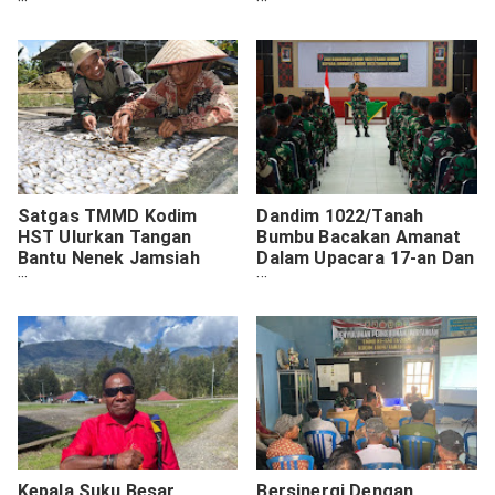
Polres Jayapura
Kebut Perehaban
Mushola Darul Huda
Satgas TMMD Kodim
Dandim 1022/Tanah
HST Ulurkan Tangan
Bumbu Bacakan Amanat
Bantu Nenek Jamsiah
Dalam Upacara 17-an Dan
Jemur Ikan
Berikan Arahan Jam
Komandan Kepada
Prajurit
Kepala Suku Besar
Bersinergi Dengan