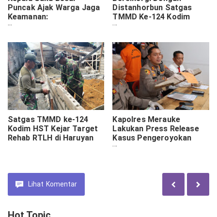
Puncak Ajak Warga Jaga
Distanhorbun Satgas
Keamanan:
TMMD Ke-124 Kodim
"Pembangunan untuk Kita
1009/Tla Gelar
Semua"
Penyuluhan Pertanian
Satgas TMMD ke-124
Kapolres Merauke
Kodim HST Kejar Target
Lakukan Press Release
Rehab RTLH di Haruyan
Kasus Pengeroyokan
Akibatkan Korban
Meninggal Dunia
Lihat
Komentar
Hot Topic