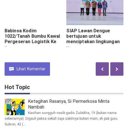
Babinsa Kodim
SIAP Lawan Dengue
1022/Tanah Bumbu Kawal
bertujuan untuk
Pergeseran Logistik Ke
menciptakan lingkungan
Desa
kerja yang aman dan
produktif bagi
perusahaan-perusahaan
di Indonesia
Lihat
Komentar
Hot Topic
Ketagihan Rasanya, Si Permerkosa Minta
Nambah
Kasihan sungguh nasib gadis Zulaikha, 19 (bukan nama
sebenarnya). Digauli paksa sekali saja sakitnya bukan main, eh pak guru
Subron, 42 (...