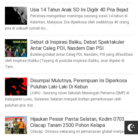
Usia 14 Tahun Anak SD Ini Digilir 40 Pria Bejad
Peristiwa mengerikan menimpa seorang siswi 14 tahun di
Kelantan, Malaysia. Dia diperkosa oleh sedikitnya 40 orang
pria di sebuah rumah ko...
Debat di Inspirasi Baliku, Debat Spektakuler
Antar Caleg PDI, Nasdem Dan PSI
Buleleng-Debat antar Caleg PDI, Nasdem, PSI yang difasilitasi
oleh Inspirasi Baliku (Tayang di youtube inspirasi Baliku, acar digelar di
Tam...
Disumpal Mulutnya, Perempuan Ini Diperkosa
Puluhan Laki-Laki Di Kebun
LUWU - Seorang siswi Sekolah Menengah Pertama (SMP) di
Kabupaten Luwu, Sulawesi Selatan menjadi korban pemerkosaan oleh
puluhan pria. Kor...
Hijaukan Pesisir Pantai Selatan, Kodim 0703
Cilacap Tanam 2500 Pohon Kelapa
Cilacap - Dimasa sekarang ini pemanasan global menjadi isu
yang paling populer dan sangat familiar ditelinga kita, mengingat dampak