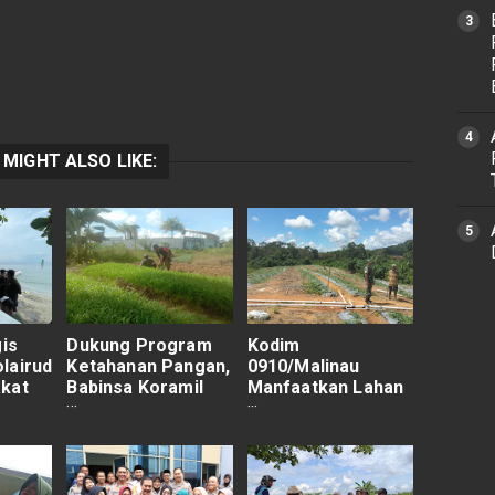
 MIGHT ALSO LIKE:
gis
Dukung Program
Kodim
lairud
Ketahanan Pangan,
0910/Malinau
akat
Babinsa Koramil
Manfaatkan Lahan
mas
0910-03/Malinau
Kosong Menjadi
Kota Dampingi
Kebun Semangka
Petani D Wilayah
Binaan.