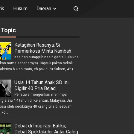
tik
Hukum
Daerah
 Topic
Ketagihan Rasanya, Si
Permerkosa Minta Nambah
Kasihan sungguh nasib gadis Zulaikha,
ukan nama sebenarnya). Digauli paksa sekali
akitnya bukan main, eh pak guru Subron, 42 (...
Usia 14 Tahun Anak SD Ini
Digilir 40 Pria Bejad
Peristiwa mengerikan menimpa
g siswi 14 tahun di Kelantan, Malaysia. Dia
osa oleh sedikitnya 40 orang pria di sebuah
ko...
Debat di Inspirasi Baliku,
Debat Spektakuler Antar Caleg