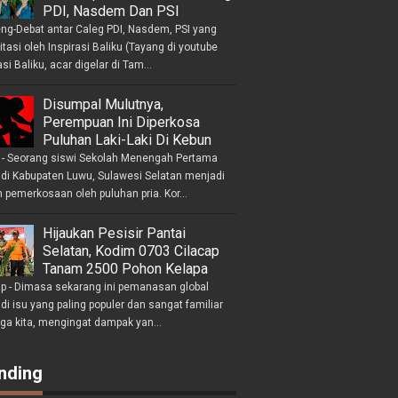
PDI, Nasdem Dan PSI
eng-Debat antar Caleg PDI, Nasdem, PSI yang
litasi oleh Inspirasi Baliku (Tayang di youtube
asi Baliku, acar digelar di Tam...
Disumpal Mulutnya,
Perempuan Ini Diperkosa
Puluhan Laki-Laki Di Kebun
- Seorang siswi Sekolah Menengah Pertama
 di Kabupaten Luwu, Sulawesi Selatan menjadi
 pemerkosaan oleh puluhan pria. Kor...
Hijaukan Pesisir Pantai
Selatan, Kodim 0703 Cilacap
Tanam 2500 Pohon Kelapa
ap - Dimasa sekarang ini pemanasan global
i isu yang paling populer dan sangat familiar
nga kita, mengingat dampak yan...
nding