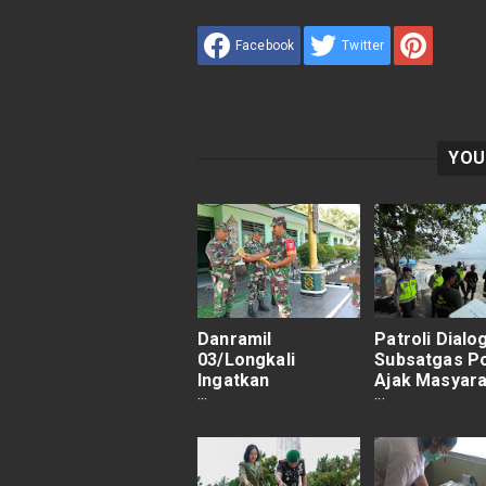
Facebook
Twitter
YOU
Danramil
Patroli Dialo
03/Longkali
Subsatgas Po
Ingatkan
Ajak Masyar
Anggotanya
Jaga Kamtib
Terkait Netralitas
TNI