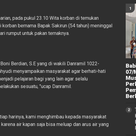
rian, pada pukul 23.10 Wita korban di temukan
ui korban bernama Bapak Sakirun (54 tahun) meninggal
ri rumput untuk pakan ternaknya.
oni Berdian, S.E yang di wakili Danramil 1022-
Bab
hyudi menyampaikan masyarakat agar berhati-hati
07/
Mus
enjadi pelajaran bagi yang lain agar selalu
Per
lakukan sesuatu, "ucap Danramil.
Pem
Ber
etiap harinya, kami menghimbau kepada masyarakat
, karena air kapan saja bisa meluap dan arus air yang