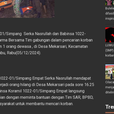
Bulel
difasi
inspir
-01/Simpang Serka Nasrullah dan Babinsa 1022-
arma Bersama Tim gabungan dalam pencarian korban
LUWU 
 1 orang dewasa , di Desa Mekarsari, Kecamatan
(SMP)
bu, Rabu(05/12/2024).
korban
l 1022-01/Simpang Empat Serka Nasrullah mendapat
Cilac
erjadi orang hilang di Desa Mekarsari pada sore 16.25
menjad
binsa Koramil 1022-01/Simpang Empat langsung
diteli
adian dengan meminta bantuan dengan Tim SAR, BPBD,
asyarakat untuk membantu mencari korban.
Tre