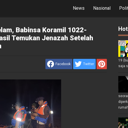
News
Nasional
Poli
Hot
lam, Babinsa Koramil 1022-
sil Temukan Jenazah Setelah
n
19 (b
Facebook
Twitter
saja s
seoran
diperk
rumah 