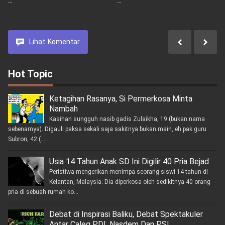
Warga Wujudkan
Pasar Baru Sentani
Kamtibmas Kondusif
Lihat
Komentar
Hot Topic
Ketagihan Rasanya, Si Permerkosa Minta
Nambah
Kasihan sungguh nasib gadis Zulaikha, 19 (bukan nama
sebenarnya). Digauli paksa sekali saja sakitnya bukan main, eh pak guru
Subron, 42 (...
Usia 14 Tahun Anak SD Ini Digilir 40 Pria Bejad
Peristiwa mengerikan menimpa seorang siswi 14 tahun di
Kelantan, Malaysia. Dia diperkosa oleh sedikitnya 40 orang
pria di sebuah rumah ko...
Debat di Inspirasi Baliku, Debat Spektakuler
Antar Caleg PDI, Nasdem Dan PSI