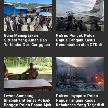
Guna Menciptakan
Polres Puncak Polda
Situasi Yang Aman Dan
Papua Tangani Kasus
Terhindar Dari Gangguan
Penembakan oleh OTK di
Kamtibmas, Polres
Kompleks Pasar Kago
Tolikara Laksanakan
Distrik Ilaga
Patroli dan Razia Alat
Tajam
Lewat Sambang,
Polres Jayapura Polda
Bhabinkamtibmas Polsek
Papua Tangani Kasus
Bonggo Polda Papua Ajak
Kebakaran Yang Terjadi di