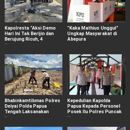
Kapolresta "Aksi Demo
"Kaka Mathius Unggul"
Hari Ini Tak Berijin dan
Ungkap Masyarakat di
Berujung Ricuh, 4
Abepura
Personel Jadi Korban,
Satu Truck Polri Hangus
Dibakar"
Bhabinkamtibmas Polres
Kepedulian Kapolda
Deiyai Polda Papua
Papua Kepada Personel
Tengah Laksanakan
Posek Ilu Polres Puncak
Penanaman Bibit Ubi di
Jaya Bripka Arif Hidayat
Lahan Pertanian