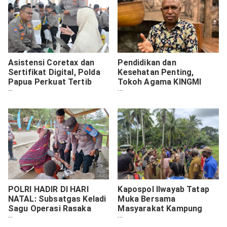
Asistensi Coretax dan
Pendidikan dan
Sertifikat Digital, Polda
Kesehatan Penting,
Papua Perkuat Tertib
Tokoh Agama KINGMI
Administrasi Perpajakan
Apresiasi Program Polda
Papua Melalui Operasi
Rasaka Cartenz 2025
POLRI HADIR DI HARI
Kapospol Ilwayab Tatap
NATAL: Subsatgas Keladi
Muka Bersama
Sagu Operasi Rasaka
Masyarakat Kampung
Cartenz Layani
Wanam, Sampaikan