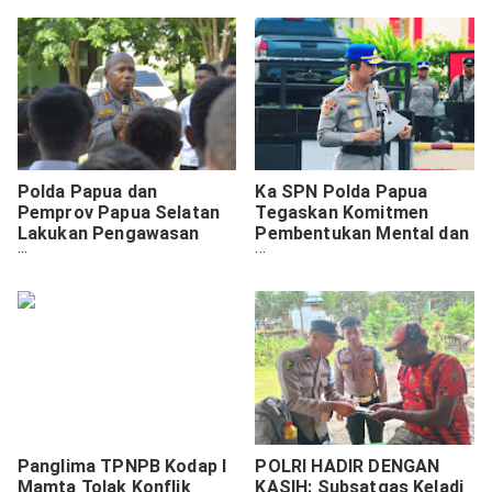
Kesehatan Masyarakat
Pesan-Pesan Kamtibmas
Lanny Jaya dengan Kasih
dan Kepedulian
Polda Papua dan
Ka SPN Polda Papua
Pemprov Papua Selatan
Tegaskan Komitmen
Lakukan Pengawasan
Pembentukan Mental dan
Penggunaan Dana
Karakter Siswa Diktukba
Pendidikan di Kabupaten
Polri
Merauke
Panglima TPNPB Kodap I
POLRI HADIR DENGAN
Mamta Tolak Konflik
KASIH: Subsatgas Keladi