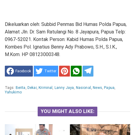
Dikeluarkan oleh: Subbid Penmas Bid Humas Polda Papua,
Alamat Jln. Dr. Sam Ratulangi No. 8 Jayapura, Papua Telp:
0967-52021. Kontak Person: Kabid Humas Polda Papua,
Kombes Pol. Ignatius Benny Ady Prabowo, S.H., S.I.K.,
M.Kom. HP 08123000348.
Facebook
Twitter
Tags:
Berita
,
Dekai
,
Kriminal
,
Lanny Jaya
,
Nasional
,
News
,
Papua
,
Yahukimo
YOU MIGHT ALSO LIKE: