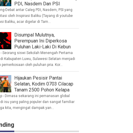
PDI, Nasdem Dan PSI
eng-Debat antar Caleg PDI, Nasdem, PSI yang
litasi oleh Inspirasi Baliku (Tayang di youtube
asi Baliku, acar digelar di Tam...
Disumpal Mulutnya,
Perempuan Ini Diperkosa
Puluhan Laki-Laki Di Kebun
- Seorang siswi Sekolah Menengah Pertama
 di Kabupaten Luwu, Sulawesi Selatan menjadi
 pemerkosaan oleh puluhan pria. Kor...
Hijaukan Pesisir Pantai
Selatan, Kodim 0703 Cilacap
Tanam 2500 Pohon Kelapa
ap - Dimasa sekarang ini pemanasan global
i isu yang paling populer dan sangat familiar
nga kita, mengingat dampak yan...
nding