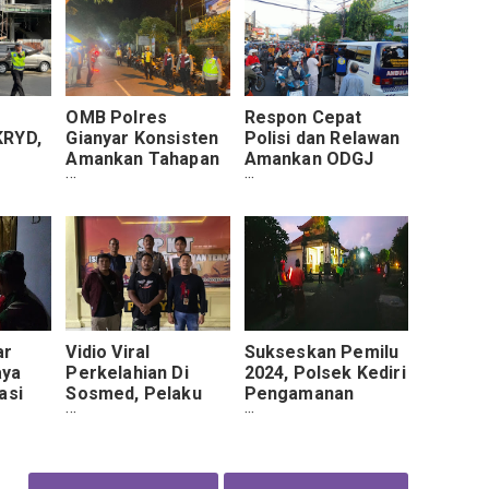
OMB Polres
Respon Cepat
KRYD,
Gianyar Konsisten
Polisi dan Relawan
Amankan Tahapan
Amankan ODGJ
:
Pemilu 2024
yang Acungkan
k
Sajam di Pasar
ang
Besar Kota Malang
ar
Vidio Viral
Sukseskan Pemilu
aya
Perkelahian Di
2024, Polsek Kediri
asi
Sosmed, Pelaku
Pengamanan
ang
Sudah Klarifikasi
Simakrama di
Permasalahan Ke
Banjar Senapahan
li
Polsek Kuta Utara
Kaja
Polres Badung