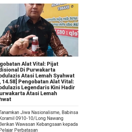
obatan Alat Vital: Pijat
disional Di Purwakarta
bdulazis Atasi Lemah Syahwat
, 14.58] Pengobatan Alat Vital:
bdulazis Legendaris Kini Hadir
Purwakarta Atasi Lemah
hwat
Tanamkan Jiwa Nasionalisme, Babinsa
Koramil 0910-10/Long Nawang
Berikan Wawasan Kebangsaan kepada
Pelajar Perbatasan