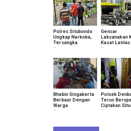
Polres Situbondo
Gencar
Ungkap Narkoba,
Laksanakan 
Tersangka
Kasat Lantas
Pengedar dan
Kompol Dian 
Ratusan Pil Trex
Masih Banya
Berhasil
Pelanggar Y
Diamankan
Ditemukan
Bhabin Singakerta
Polsek Denb
Berbaur Dengan
Terus Berup
Warga
Ciptakan Situ
Melaksanakan
Kondusif Jel
Ngayah
Pemilu 2024
Dengan Patro
Tiga Pilar