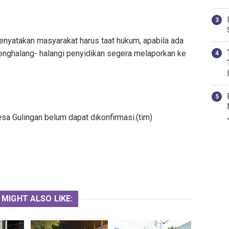
enyatakan masyarakat harus taat hukum, apabila ada
enghalang- halangi penyidikan segera melaporkan ke
esa Gulingan belum dapat dikonfirmasi.(tim)
 MIGHT ALSO LIKE: