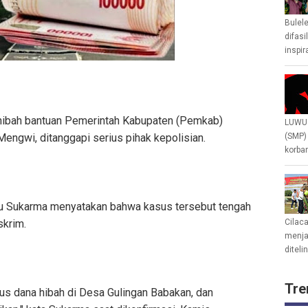
Bulel
difasi
inspir
ibah bantuan Pemerintah Kabupaten (Pemkab)
LUWU 
engwi, ditanggapi serius pihak kepolisian.
(SMP)
korban
tu Sukarma menyatakan bahwa kasus tersebut tengah
skrim.
Cilac
menjad
diteli
Tre
s dana hibah di Desa Gulingan Babakan, dan