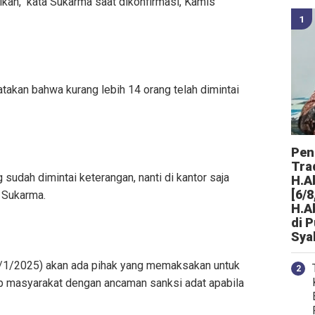
kan," kata Sukarma saat dikonfirmasi, Kamis
takan bahwa kurang lebih 14 orang telah dimintai
Peng
Tra
sudah dimintai keterangan, nanti di kantor saja
H.A
[6/8
s Sukarma.
H.A
di 
Sya
3/1/2025) akan ada pihak yang memaksakan untuk
 masyarakat dengan ancaman sanksi adat apabila