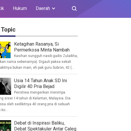
tik
Hukum
Daerah
 Topic
Ketagihan Rasanya, Si
Permerkosa Minta Nambah
Kasihan sungguh nasib gadis Zulaikha,
ukan nama sebenarnya). Digauli paksa sekali
akitnya bukan main, eh pak guru Subron, 42 (...
Usia 14 Tahun Anak SD Ini
Digilir 40 Pria Bejad
Peristiwa mengerikan menimpa
g siswi 14 tahun di Kelantan, Malaysia. Dia
osa oleh sedikitnya 40 orang pria di sebuah
ko...
Debat di Inspirasi Baliku,
Debat Spektakuler Antar Caleg