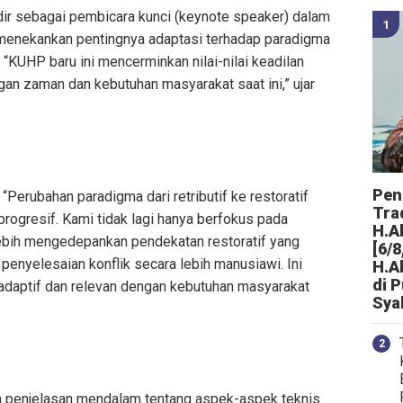
adir sebagai pembicara kunci (keynote speaker) dalam
 menekankan pentingnya adaptasi terhadap paradigma
“KUHP baru ini mencerminkan nilai-nilai keadilan
an zaman dan kebutuhan masyarakat saat ini,” ujar
Peng
 “Perubahan paradigma dari retributif ke restoratif
Tra
ogresif. Kami tidak lagi hanya berfokus pada
H.A
lebih mengedepankan pendekatan restoratif yang
[6/8
enyelesaian konflik secara lebih manusiawi. Ini
H.A
di 
 adaptif dan relevan dengan kebutuhan masyarakat
Sya
kan penjelasan mendalam tentang aspek-aspek teknis