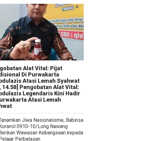
obatan Alat Vital: Pijat
disional Di Purwakarta
bdulazis Atasi Lemah Syahwat
, 14.58] Pengobatan Alat Vital:
bdulazis Legendaris Kini Hadir
Purwakarta Atasi Lemah
hwat
Tanamkan Jiwa Nasionalisme, Babinsa
Koramil 0910-10/Long Nawang
Berikan Wawasan Kebangsaan kepada
Pelajar Perbatasan