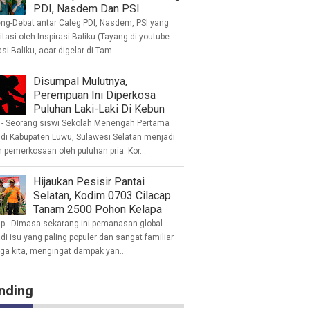
PDI, Nasdem Dan PSI
eng-Debat antar Caleg PDI, Nasdem, PSI yang
litasi oleh Inspirasi Baliku (Tayang di youtube
asi Baliku, acar digelar di Tam...
Disumpal Mulutnya,
Perempuan Ini Diperkosa
Puluhan Laki-Laki Di Kebun
- Seorang siswi Sekolah Menengah Pertama
 di Kabupaten Luwu, Sulawesi Selatan menjadi
 pemerkosaan oleh puluhan pria. Kor...
Hijaukan Pesisir Pantai
Selatan, Kodim 0703 Cilacap
Tanam 2500 Pohon Kelapa
ap - Dimasa sekarang ini pemanasan global
i isu yang paling populer dan sangat familiar
nga kita, mengingat dampak yan...
nding