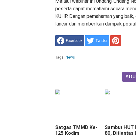
Melalui webinar ini Undang-Undang No
peserta dapat memahami secara mend
KUHP. Dengan pemahaman yang baik, d
lancar dan memberikan dampak positif
Facebook
Twitter
Tags:
News
YOU
Satgas TMMD Ke-
Sambut HUT R
125 Kodim
80, Ditlantas