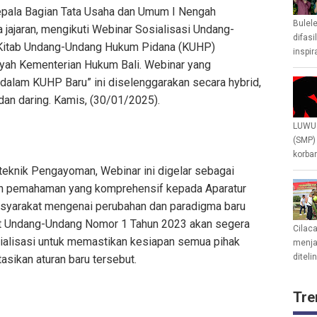
epala Bagian Tata Usaha dan Umum I Nengah
Bulel
jajaran, mengikuti Webinar Sosialisasi Undang-
difasi
Kitab Undang-Undang Hukum Pidana (KUHP)
inspir
ayah Kementerian Hukum Bali. Webinar yang
lam KUHP Baru” ini diselenggarakan secara hybrid,
an daring. Kamis, (30/01/2025).
LUWU 
(SMP)
korban
teknik Pengayoman, Webinar ini digelar sebagai
an pemahaman yang komprehensif kepada Aparatur
syarakat mengenai perubahan dan paradigma baru
at Undang-Undang Nomor 1 Tahun 2023 akan segera
Cilac
sialisasi untuk memastikan kesiapan semua pihak
menjad
diteli
ikan aturan baru tersebut.
Tre