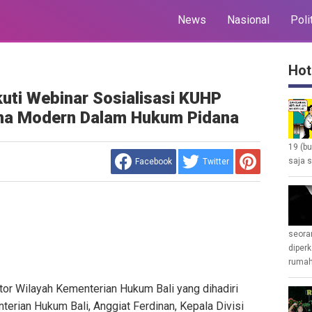
News
Nasional
Poli
Hot
uti Webinar Sosialisasi KUHP
gma Modern Dalam Hukum Pidana
19 (b
saja s
Facebook
Twitter
seoran
diperk
rumah 
 Wilayah Kementerian Hukum Bali yang dihadiri
terian Hukum Bali, Anggiat Ferdinan, Kepala Divisi