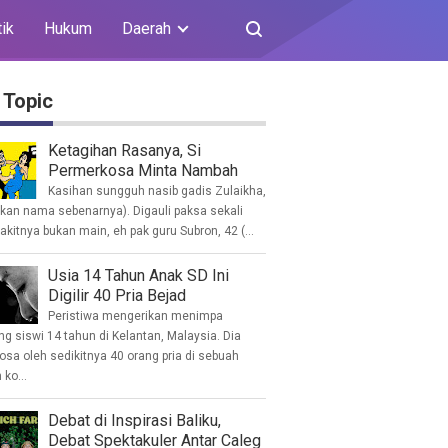
tik
Hukum
Daerah
 Topic
Ketagihan Rasanya, Si
Permerkosa Minta Nambah
Kasihan sungguh nasib gadis Zulaikha,
ukan nama sebenarnya). Digauli paksa sekali
akitnya bukan main, eh pak guru Subron, 42 (...
Usia 14 Tahun Anak SD Ini
Digilir 40 Pria Bejad
Peristiwa mengerikan menimpa
g siswi 14 tahun di Kelantan, Malaysia. Dia
osa oleh sedikitnya 40 orang pria di sebuah
ko...
Debat di Inspirasi Baliku,
Debat Spektakuler Antar Caleg