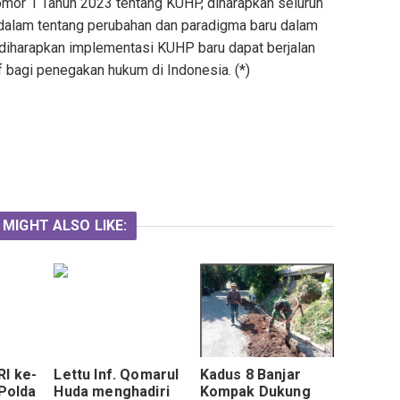
mor 1 Tahun 2023 tentang KUHP, diharapkan seluruh
alam tentang perubahan dan paradigma baru dalam
iharapkan implementasi KUHP baru dapat berjalan
 bagi penegakan hukum di Indonesia. (*)
 MIGHT ALSO LIKE:
I ke-
Lettu Inf. Qomarul
Kadus 8 Banjar
 Polda
Huda menghadiri
Kompak Dukung