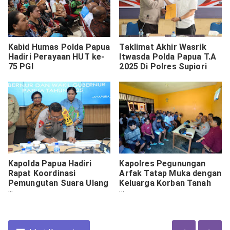
Kabid Humas Polda Papua
Taklimat Akhir Wasrik
Hadiri Perayaan HUT ke-
Itwasda Polda Papua T.A
75 PGI
2025 Di Polres Supiori
Kapolda Papua Hadiri
Kapolres Pegunungan
Rapat Koordinasi
Arfak Tatap Muka dengan
Pemungutan Suara Ulang
Keluarga Korban Tanah
Terhadap Hasil Pemilihan
Longsor
Kepala Daerah Serentak
Tahun 2024 Provinsi
Papua