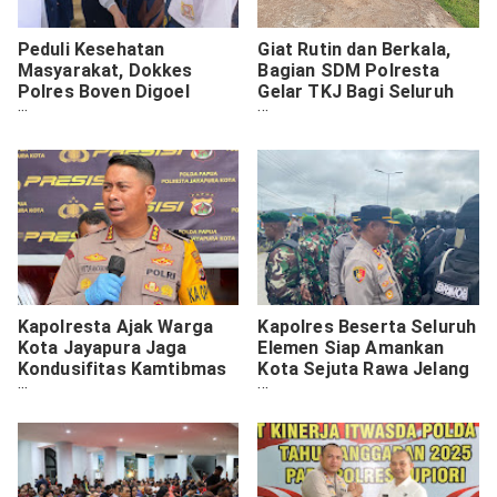
Peduli Kesehatan
Giat Rutin dan Berkala,
Masyarakat, Dokkes
Bagian SDM Polresta
Polres Boven Digoel
Gelar TKJ Bagi Seluruh
Polda Papua Berikan
Personel
Pelayanan Kesehatan di
Sekolah
Kapolresta Ajak Warga
Kapolres Beserta Seluruh
Kota Jayapura Jaga
Elemen Siap Amankan
Kondusifitas Kamtibmas
Kota Sejuta Rawa Jelang
Jelang Putusan MK
Pemilukada 2024