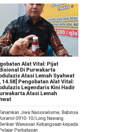
obatan Alat Vital: Pijat
disional Di Purwakarta
bdulazis Atasi Lemah Syahwat
, 14.58] Pengobatan Alat Vital:
bdulazis Legendaris Kini Hadir
Purwakarta Atasi Lemah
hwat
Tanamkan Jiwa Nasionalisme, Babinsa
Koramil 0910-10/Long Nawang
Berikan Wawasan Kebangsaan kepada
Pelajar Perbatasan