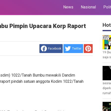
News
Nasional
Poli
Hot
bu Pimpin Upacara Korp Raport
Facebook
Twitter
19 (b
saja s
asdim) 1022/Tanah Bumbu mewakili Dandim
raport pindah satuan anggota Kodim 1022/Tanah
seoran
diperk
rumah 