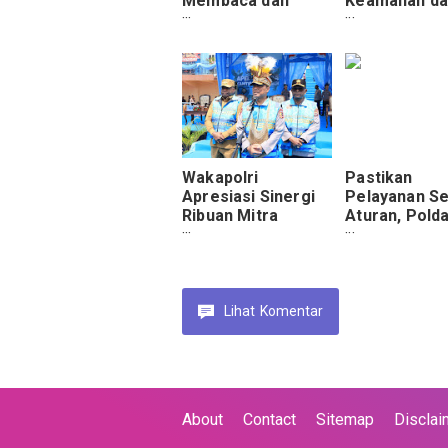
Membaca dan
Keamanan da
Berhitung Dalam
Ketertiban T
Polisi Pi Ajar
Papua
Wakapolri
Pastikan
Apresiasi Sinergi
Pelayanan Se
Ribuan Mitra
Aturan, Pold
Kamtibmas dalam
Papua Audit
Apel Mitra
Internal RS
Kamtibmas Presisi
Bhayangkara
di Polda Papua
Lihat
Komentar
About
Contact
Sitemap
Disclai