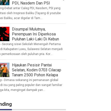
PDI, Nasdem Dan PSI
eng-Debat antar Caleg PDI, Nasdem, PSI yang
litasi oleh Inspirasi Baliku (Tayang di youtube
asi Baliku, acar digelar di Tam...
Disumpal Mulutnya,
Perempuan Ini Diperkosa
Puluhan Laki-Laki Di Kebun
- Seorang siswi Sekolah Menengah Pertama
 di Kabupaten Luwu, Sulawesi Selatan menjadi
 pemerkosaan oleh puluhan pria. Kor...
Hijaukan Pesisir Pantai
Selatan, Kodim 0703 Cilacap
Tanam 2500 Pohon Kelapa
ap - Dimasa sekarang ini pemanasan global
i isu yang paling populer dan sangat familiar
nga kita, mengingat dampak yan...
nding