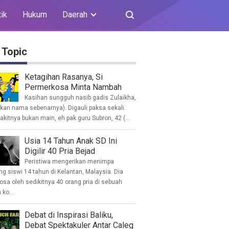
tik
Hukum
Daerah
 Topic
Ketagihan Rasanya, Si
Permerkosa Minta Nambah
Kasihan sungguh nasib gadis Zulaikha,
ukan nama sebenarnya). Digauli paksa sekali
akitnya bukan main, eh pak guru Subron, 42 (...
Usia 14 Tahun Anak SD Ini
Digilir 40 Pria Bejad
Peristiwa mengerikan menimpa
g siswi 14 tahun di Kelantan, Malaysia. Dia
osa oleh sedikitnya 40 orang pria di sebuah
ko...
Debat di Inspirasi Baliku,
Debat Spektakuler Antar Caleg