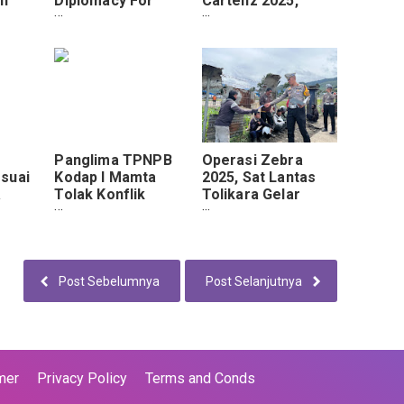
n
Diplomacy For
Cartenz 2025,
anah
Development di
Polda Papua Mulai
KBRI London
Intensifkan
Penegakan Hukum
Panglima TPNPB
Operasi Zebra
suai
Kodap I Mamta
2025, Sat Lantas
a
Tolak Konflik
Tolikara Gelar
Menjelang 1
Sosialisasi
Desember
Post Sebelumnya
Post Selanjutnya
mer
Privacy Policy
Terms and Conds