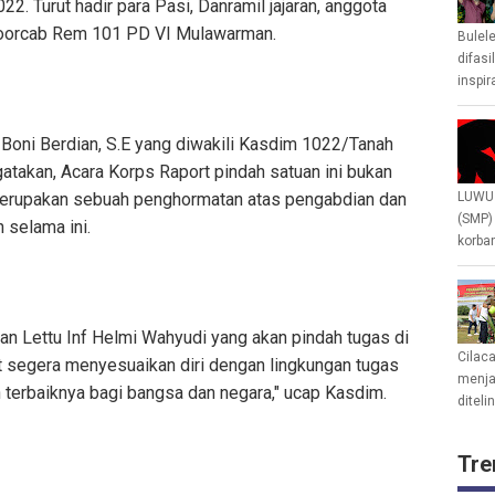
. Turut hadir para Pasi, Danramil jajaran, anggota
oorcab Rem 101 PD VI Mulawarman.
Bulel
difasi
inspir
Boni Berdian, S.E yang diwakili Kasdim 1022/Tanah
takan, Acara Korps Raport pindah satuan ini bukan
 merupakan sebuah penghormatan atas pengabdian dan
LUWU 
(SMP)
 selama ini.
korban
an Lettu Inf Helmi Wahyudi yang akan pindah tugas di
Cilac
t segera menyesuaikan diri dengan lingkungan tugas
menjad
 terbaiknya bagi bangsa dan negara," ucap Kasdim.
diteli
Tre