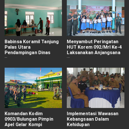
Babinsa Koramil Tanjung
Menyambut Peringatan
Palas Utara
HUT Korem 092/Mrl Ke-4
Pendampingan Dinas
Laksanakan Anjangsana
Ketahanan Pangan Dalam
dan Pemberian Tali Asih
Pelatihan Pembuatan
Bolu Ubi
Komandan Kodim
Implementasi Wawasan
0903/Bulungan Pimpin
Kebangsaan Dalam
Apel Gelar Kompi
Kehidupan