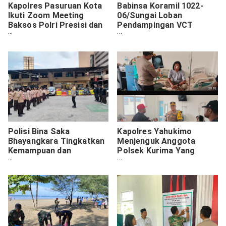
Kapolres Pasuruan Kota
Babinsa Koramil 1022-
Ikuti Zoom Meeting
06/Sungai Loban
Baksos Polri Presisi dan
Pendampingan VCT
Salurkan 200 Paket
Mobile Pencegahan
Sembako kepada
HIV/AIDS
Mahasiswa dan OKP
Polisi Bina Saka
Kapolres Yahukimo
Bhayangkara Tingkatkan
Menjenguk Anggota
Kemampuan dan
Polsek Kurima Yang
Kedisiplinan
Menjadi Korban Tembak