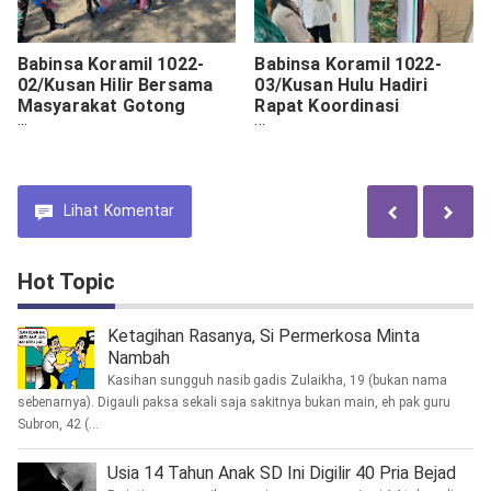
Babinsa Koramil 1022-
Babinsa Koramil 1022-
02/Kusan Hilir Bersama
03/Kusan Hulu Hadiri
Masyarakat Gotong
Rapat Koordinasi
Royong Dalam Peringatan
Penurunan Stunting
Hari Peduli Sampah
Tingkat Kecamatan
Nasional
Lihat
Komentar
Hot Topic
Ketagihan Rasanya, Si Permerkosa Minta
Nambah
Kasihan sungguh nasib gadis Zulaikha, 19 (bukan nama
sebenarnya). Digauli paksa sekali saja sakitnya bukan main, eh pak guru
Subron, 42 (...
Usia 14 Tahun Anak SD Ini Digilir 40 Pria Bejad