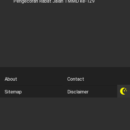
Pengecoran Rabat Jalan TMMD ke-129
About
Contact
Sitemap
Disclaimer
Privacy Policy
Terms and Conds