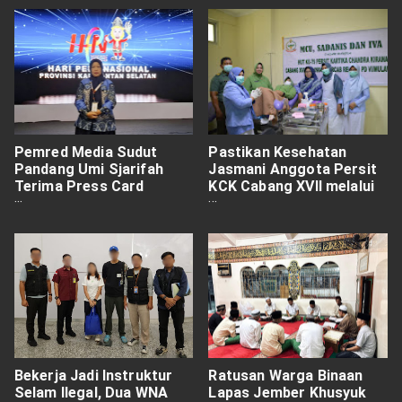
Pemred Media Sudut
Pastikan Kesehatan
Pandang Umi Sjarifah
Jasmani Anggota Persit
Terima Press Card
KCK Cabang XVII melalui
Number One di HPN 2025
Cek Kesehatan Secara
Kalsel
Berkala
Bekerja Jadi Instruktur
Ratusan Warga Binaan
Selam Ilegal, Dua WNA
Lapas Jember Khusyuk