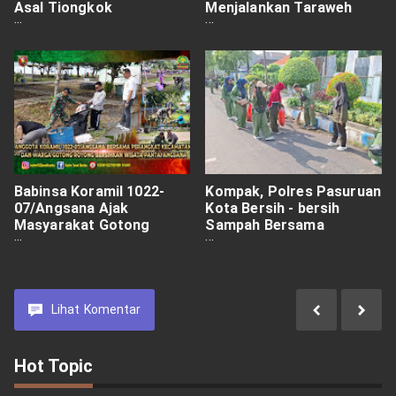
Asal Tiongkok
Menjalankan Taraweh
Dideportasi
Berjama'ah
Babinsa Koramil 1022-
Kompak, Polres Pasuruan
07/Angsana Ajak
Kota Bersih - bersih
Masyarakat Gotong
Sampah Bersama
Royong Bersihkan Pantai
Ratusan Pesilat dari
Berbagai Perguruan
Lihat
Komentar
Hot Topic