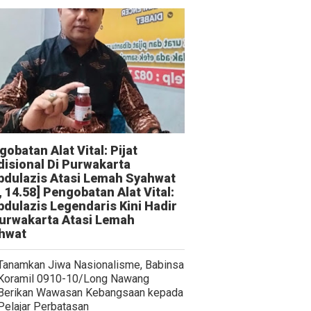
obatan Alat Vital: Pijat
disional Di Purwakarta
bdulazis Atasi Lemah Syahwat
, 14.58] Pengobatan Alat Vital:
bdulazis Legendaris Kini Hadir
Purwakarta Atasi Lemah
hwat
Tanamkan Jiwa Nasionalisme, Babinsa
Koramil 0910-10/Long Nawang
Berikan Wawasan Kebangsaan kepada
Pelajar Perbatasan