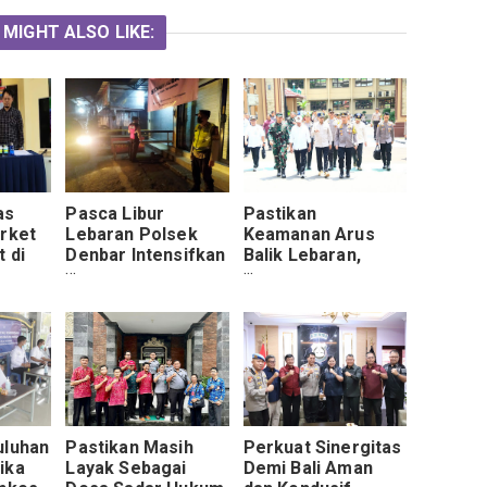
 MIGHT ALSO LIKE:
as
Pasca Libur
Pastikan
arket
Lebaran Polsek
Keamanan Arus
 di
Denbar Intensifkan
Balik Lebaran,
Patroli Rumah
Kapolri Patroli
C
Warga Yang
Udara Jalur Tol
Ditinggal Mudik
uluhan
Pastikan Masih
Perkuat Sinergitas
ika
Layak Sebagai
Demi Bali Aman