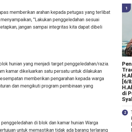
apas memberikan arahan kepada petugas yang terlibat
s menyampaikan, "Lakukan penggeledahan sesuai
tapkan, jangan sampai integritas kita dapat dibeli
Peng
blok hunian yang menjadi target penggeledahan/razia.
Tra
am kamar dikeluarkan satu persatu untuk dilakukan
H.A
rkesempatan memberikan pengarahan kepada warga
[6/8
raturan dan mengikuti program pembinaan yang
H.A
di 
Sya
 penggeledahan di blok dan kamar hunian Warga
tujuan untuk memastikan tidak ada barang terlarang