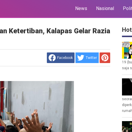
News
Nasional
Poli
Hot
an Ketertiban, Kalapas Gelar Razia
Facebook
Twitter
19 (b
saja s
seoran
diperk
rumah 