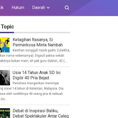
tik
Hukum
Daerah
 Topic
Ketagihan Rasanya, Si
Permerkosa Minta Nambah
Kasihan sungguh nasib gadis Zulaikha,
ukan nama sebenarnya). Digauli paksa sekali
akitnya bukan main, eh pak guru Subron, 42 (...
Usia 14 Tahun Anak SD Ini
Digilir 40 Pria Bejad
Peristiwa mengerikan menimpa
g siswi 14 tahun di Kelantan, Malaysia. Dia
osa oleh sedikitnya 40 orang pria di sebuah
ko...
Debat di Inspirasi Baliku,
Debat Spektakuler Antar Caleg