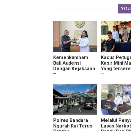
YOU
Kemenkumham
Kasus Petug
Bali Audensi
Kasir Mini M
Dengan Kejaksaan
Yang terseret
Tinggi Bali,
Tlogosari,
Membangun
Tersangka N
Sinergi Dalam
Akhirnya
Penegakan Hukum
Tertangkap
Polres Bandara
Melalui Peny
Ngurah Rai Terus
Lapas Narkot