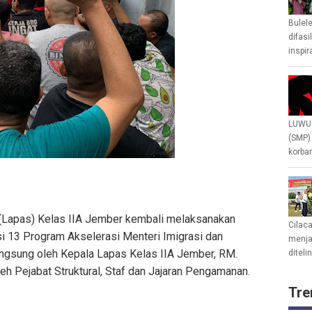
Bulel
difasi
inspir
LUWU 
(SMP)
korban
Lapas) Kelas IIA Jember kembali melaksanakan
Cilac
si 13 Program Akselerasi Menteri Imigrasi dan
menjad
angsung oleh Kepala Lapas Kelas IIA Jember, RM.
diteli
h Pejabat Struktural, Staf dan Jajaran Pengamanan.
Tre