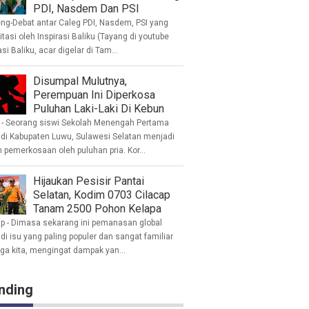
PDI, Nasdem Dan PSI
eng-Debat antar Caleg PDI, Nasdem, PSI yang
litasi oleh Inspirasi Baliku (Tayang di youtube
asi Baliku, acar digelar di Tam...
Disumpal Mulutnya,
Perempuan Ini Diperkosa
Puluhan Laki-Laki Di Kebun
- Seorang siswi Sekolah Menengah Pertama
 di Kabupaten Luwu, Sulawesi Selatan menjadi
 pemerkosaan oleh puluhan pria. Kor...
Hijaukan Pesisir Pantai
Selatan, Kodim 0703 Cilacap
Tanam 2500 Pohon Kelapa
ap - Dimasa sekarang ini pemanasan global
i isu yang paling populer dan sangat familiar
nga kita, mengingat dampak yan...
nding