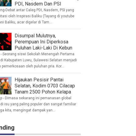
PDI, Nasdem Dan PSI
eng-Debat antar Caleg PDI, Nasdem, PSI yang
litasi oleh Inspirasi Baliku (Tayang di youtube
asi Baliku, acar digelar di Tam...
Disumpal Mulutnya,
Perempuan Ini Diperkosa
Puluhan Laki-Laki Di Kebun
- Seorang siswi Sekolah Menengah Pertama
 di Kabupaten Luwu, Sulawesi Selatan menjadi
 pemerkosaan oleh puluhan pria. Kor...
Hijaukan Pesisir Pantai
Selatan, Kodim 0703 Cilacap
Tanam 2500 Pohon Kelapa
ap - Dimasa sekarang ini pemanasan global
i isu yang paling populer dan sangat familiar
nga kita, mengingat dampak yan...
nding