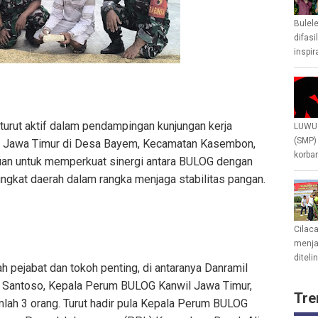
Bulel
difasi
inspir
urut aktif dalam pendampingan kunjungan kerja
LUWU 
(SMP)
) Jawa Timur di Desa Bayem, Kecamatan Kasembon,
korban
juan untuk memperkuat sinergi antara BULOG dengan
ingkat daerah dalam rangka menjaga stabilitas pangan.
Cilac
menjad
diteli
h pejabat dan tokoh penting, di antaranya Danramil
Santoso, Kepala Perum BULOG Kanwil Jawa Timur,
Tre
lah 3 orang. Turut hadir pula Kepala Perum BULOG