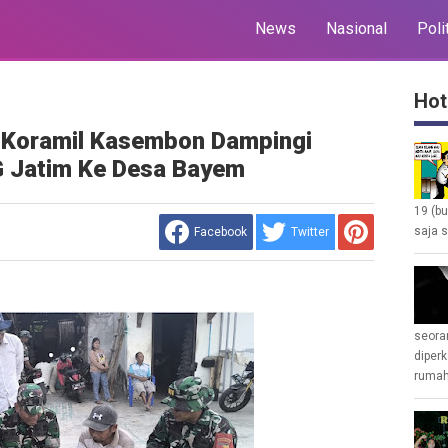
News
Nasional
Poli
Hot
, Koramil Kasembon Dampingi
 Jatim Ke Desa Bayem
19 (b
saja s
Facebook
Twitter
seoran
diperk
rumah 