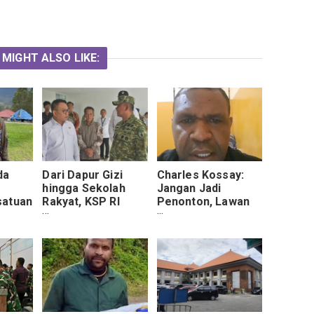
 MIGHT ALSO LIKE:
da
Dari Dapur Gizi
Charles Kossay:
hingga Sekolah
Jangan Jadi
satuan
Rakyat, KSP RI
Penonton, Lawan
s
Tinjau Program
Provokasi Medsos
Peningkatan
dengan Karya
uncak
Kualitas SDM di
Nyata
Malang