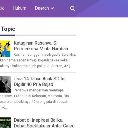
tik
Hukum
Daerah
 Topic
Ketagihan Rasanya, Si
Permerkosa Minta Nambah
Kasihan sungguh nasib gadis Zulaikha,
ukan nama sebenarnya). Digauli paksa sekali
akitnya bukan main, eh pak guru Subron, 42 (...
Usia 14 Tahun Anak SD Ini
Digilir 40 Pria Bejad
Peristiwa mengerikan menimpa
g siswi 14 tahun di Kelantan, Malaysia. Dia
osa oleh sedikitnya 40 orang pria di sebuah
ko...
Debat di Inspirasi Baliku,
Debat Spektakuler Antar Caleg