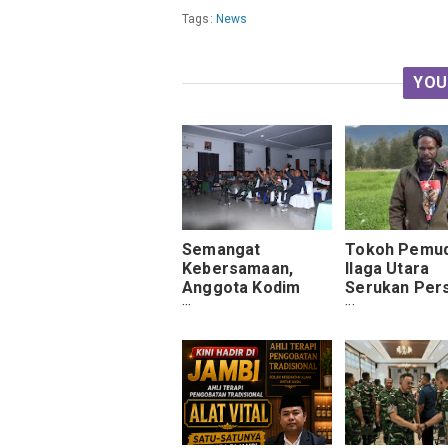
Tags:
News
YOU
Semangat
Tokoh Pemu
Kebersamaan,
Ilaga Utara
Anggota Kodim
Serukan Per
0910/Malinau dan
dan Stabilita
Masyarakat Nobar
Keamanan di
Penuh Antusias di
Kabupaten P
Aula Makodim