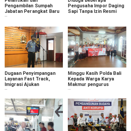
Pelantikan dan
Diduga Beberapa
Pengambilan Sumpah
Pengusaha Impor Daging
Jabatan Perangkat Baru
Sapi Tanpa Izin Resmi
Desa Jeru, Tumpang
Berlangsung Khidmat
Dugaan Penyimpangan
Minggu Kasih Polda Bali
Layanan Fast Track,
Kepada Warga Karya
Imigrasi Ajukan
Makmur pengurus
Penangguhan
Musholla Al Fattah