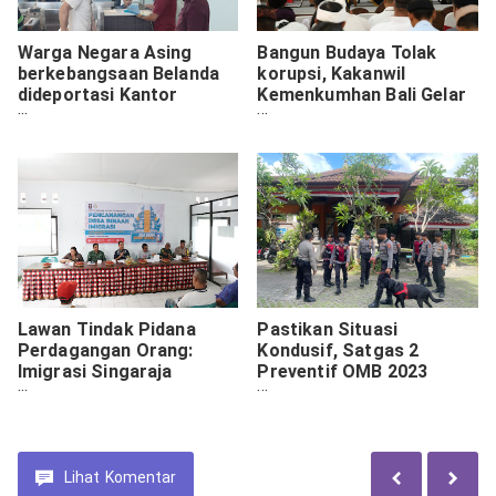
Warga Negara Asing
Bangun Budaya Tolak
berkebangsaan Belanda
korupsi, Kakanwil
dideportasi Kantor
Kemenkumhan Bali Gelar
Imigrasi Singaraja
Sosialisasi Anti korupsi
2023
Lawan Tindak Pidana
Pastikan Situasi
Perdagangan Orang:
Kondusif, Satgas 2
Imigrasi Singaraja
Preventif OMB 2023
Canangkan Desa Binaan
Polda Bali Patroli ke
Imigrasi Pertama di Bali
Kantor Bawaslu Provinsi
Bali
Lihat
Komentar