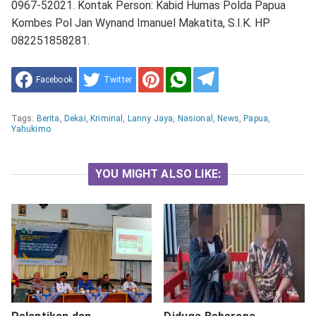
0967-52021. Kontak Person: Kabid Humas Polda Papua
Kombes Pol Jan Wynand Imanuel Makatita, S.I.K. HP
082251858281.
Facebook
Twitter
Tags:
Berita
,
Dekai
,
Kriminal
,
Lanny Jaya
,
Nasional
,
News
,
Papua
,
Yahukimo
YOU MIGHT ALSO LIKE: