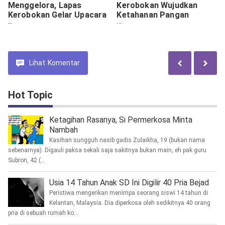
Menggelora, Lapas
Kerobokan Wujudkan
Kerobokan Gelar Upacara
Ketahanan Pangan
Peringatan Hari Bela
Dengan Menanam Pokcoy
Negara Ke 76 Tahun 2024
Dan Melon
Lihat
Komentar
Hot Topic
Ketagihan Rasanya, Si Permerkosa Minta
Nambah
Kasihan sungguh nasib gadis Zulaikha, 19 (bukan nama
sebenarnya). Digauli paksa sekali saja sakitnya bukan main, eh pak guru
Subron, 42 (...
Usia 14 Tahun Anak SD Ini Digilir 40 Pria Bejad
Peristiwa mengerikan menimpa seorang siswi 14 tahun di
Kelantan, Malaysia. Dia diperkosa oleh sedikitnya 40 orang
pria di sebuah rumah ko...