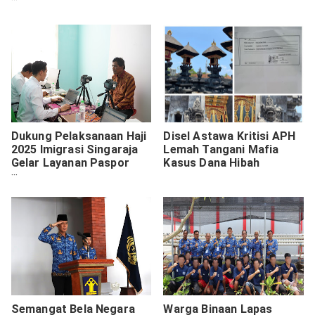
Puluhan Kilogram per
Hari
Dukung Pelaksanaan Haji
Disel Astawa Kritisi APH
2025 Imigrasi Singaraja
Lemah Tangani Mafia
Gelar Layanan Paspor
Kasus Dana Hibah
Kolektif 'Eazy Passport'
Semangat Bela Negara
Warga Binaan Lapas