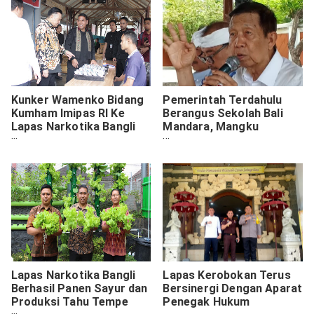
Kunker Wamenko Bidang
Pemerintah Terdahulu
Kumham Imipas RI Ke
Berangus Sekolah Bali
Lapas Narkotika Bangli
Mandara, Mangku
Dorong Program
Pastika: Dirikan Sekolah
Pembinaan Lebih
Berkualitas Buat
Humanis, Berorientasi
Masyarakat Miskin
Pemulihan
Lapas Narkotika Bangli
Lapas Kerobokan Terus
Berhasil Panen Sayur dan
Bersinergi Dengan Aparat
Produksi Tahu Tempe
Penegak Hukum