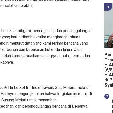
m setahun terakhir.
i tindakan mitigasi, pencegahan, dan penanggulangan
t yang harus diambil ketika menghadapi situasi
ndiri menurut data yang kami terima bencana yang
 air bersih dan kebakaran hutan dan lahan. Oleh
Peng
 telah kami sesuaikan sehingga dapat diterima dan
Tra
gkapnya.
H.A
[6/8
H.A
di 
Sya
/Tla Letkol Inf Indar Irawan, S.E., M.Han., melalui
nf Hartoyo mengungkapkan bahwa kegiatan ini menjadi
 Gunung Melati untuk menambah
egahan, dan penanggulangan bencana di Desanya.