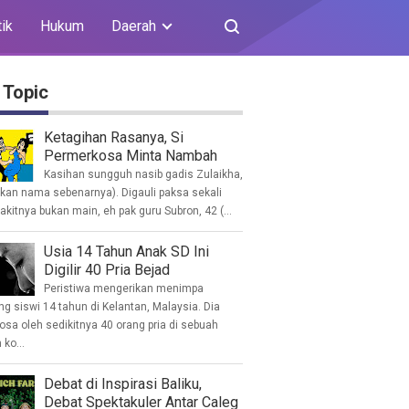
tik
Hukum
Daerah
 Topic
Ketagihan Rasanya, Si
Permerkosa Minta Nambah
Kasihan sungguh nasib gadis Zulaikha,
ukan nama sebenarnya). Digauli paksa sekali
akitnya bukan main, eh pak guru Subron, 42 (...
Usia 14 Tahun Anak SD Ini
Digilir 40 Pria Bejad
Peristiwa mengerikan menimpa
g siswi 14 tahun di Kelantan, Malaysia. Dia
osa oleh sedikitnya 40 orang pria di sebuah
ko...
Debat di Inspirasi Baliku,
Debat Spektakuler Antar Caleg