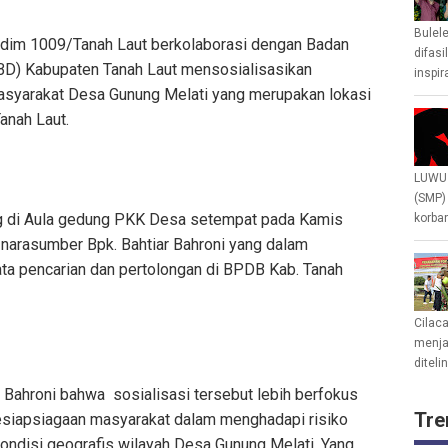
Bulel
dim 1009/Tanah Laut berkolaborasi dengan Badan
difasi
D) Kabupaten Tanah Laut mensosialisasikan
inspir
syarakat Desa Gunung Melati yang merupakan lokasi
nah Laut.
LUWU 
(SMP)
ng di Aula gedung PKK Desa setempat pada Kamis
korban
narasumber Bpk. Bahtiar Bahroni yang dalam
ta pencarian dan pertolongan di BPDB Kab. Tanah
Cilac
menjad
diteli
Bahroni bahwa sosialisasi tersebut lebih berfokus
Tre
siapsiagaan masyarakat dalam menghadapi risiko
ondisi geografis wilayah Desa Gunung Melati. Yang