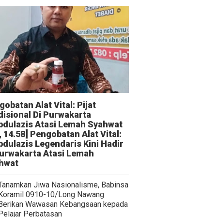
obatan Alat Vital: Pijat
disional Di Purwakarta
bdulazis Atasi Lemah Syahwat
, 14.58] Pengobatan Alat Vital:
bdulazis Legendaris Kini Hadir
Purwakarta Atasi Lemah
hwat
Tanamkan Jiwa Nasionalisme, Babinsa
Koramil 0910-10/Long Nawang
Berikan Wawasan Kebangsaan kepada
Pelajar Perbatasan