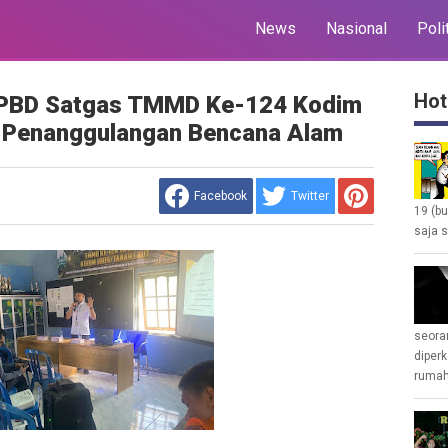
News
Nasional
Poli
Hot
BPBD Satgas TMMD Ke-124 Kodim
n Penanggulangan Bencana Alam
Facebook
Twitter
19 (b
saja s
seoran
diperk
rumah 