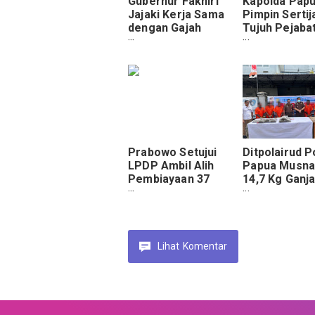
Gubernur Fakhiri
Kapolda Pap
Jajaki Kerja Sama
Pimpin Sertij
dengan Gajah
Tujuh Pejaba
Group untuk
Utama, Foku
Dorong
Penguatan T
Kemandirian UMKM
dan Pelayana
Papua
Masyarakat
Prabowo Setujui
Ditpolairud P
LPDP Ambil Alih
Papua Musna
Pembiayaan 37
14,7 Kg Ganja
Mahasiswa Papua
Enam Tersan
yang Terkendala
Beasiswa
Lihat
Komentar