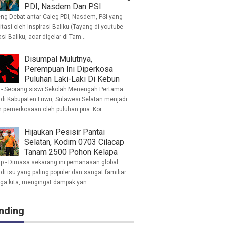
PDI, Nasdem Dan PSI
eng-Debat antar Caleg PDI, Nasdem, PSI yang
litasi oleh Inspirasi Baliku (Tayang di youtube
asi Baliku, acar digelar di Tam...
Disumpal Mulutnya,
Perempuan Ini Diperkosa
Puluhan Laki-Laki Di Kebun
- Seorang siswi Sekolah Menengah Pertama
 di Kabupaten Luwu, Sulawesi Selatan menjadi
 pemerkosaan oleh puluhan pria. Kor...
Hijaukan Pesisir Pantai
Selatan, Kodim 0703 Cilacap
Tanam 2500 Pohon Kelapa
ap - Dimasa sekarang ini pemanasan global
i isu yang paling populer dan sangat familiar
nga kita, mengingat dampak yan...
nding