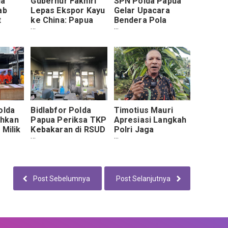
ua
Gubernur Fakhiri
SPN Polda Papua
ab
Lepas Ekspor Kayu
Gelar Upacara
t
ke China: Papua
Bendera Pola
s
Naik Kelas dalam
Pengasuhan Siswa
ugas
Industri Olahan
Diktukba Polri T.A.
n
2025
olda
Bidlabfor Polda
Timotius Mauri
hkan
Papua Periksa TKP
Apresiasi Langkah
 Milik
Kebakaran di RSUD
Polri Jaga
gka
Ramela Muara
Stabilitas
Tami
Keamanan Papua
Post Sebelumnya
Post Selanjutnya