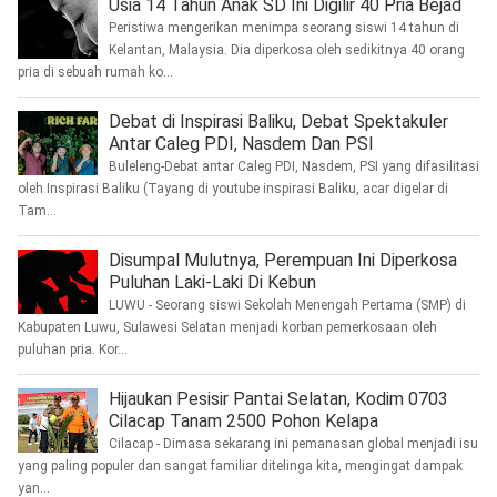
Usia 14 Tahun Anak SD Ini Digilir 40 Pria Bejad
Peristiwa mengerikan menimpa seorang siswi 14 tahun di
Kelantan, Malaysia. Dia diperkosa oleh sedikitnya 40 orang
pria di sebuah rumah ko...
Debat di Inspirasi Baliku, Debat Spektakuler
Antar Caleg PDI, Nasdem Dan PSI
Buleleng-Debat antar Caleg PDI, Nasdem, PSI yang difasilitasi
oleh Inspirasi Baliku (Tayang di youtube inspirasi Baliku, acar digelar di
Tam...
Disumpal Mulutnya, Perempuan Ini Diperkosa
Puluhan Laki-Laki Di Kebun
LUWU - Seorang siswi Sekolah Menengah Pertama (SMP) di
Kabupaten Luwu, Sulawesi Selatan menjadi korban pemerkosaan oleh
puluhan pria. Kor...
Hijaukan Pesisir Pantai Selatan, Kodim 0703
Cilacap Tanam 2500 Pohon Kelapa
Cilacap - Dimasa sekarang ini pemanasan global menjadi isu
yang paling populer dan sangat familiar ditelinga kita, mengingat dampak
yan...