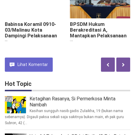
Babinsa Koramil 0910-
BPSDM Hukum
03/Malinau Kota
Berakreditasi A,
Dampingi Pelaksanaan
Mantapkan Pelaksanaan
Pasar Murah Jelang Natal
Penilaian Kompetensi
dan Tahun Baru.
Aparatur
Lihat
Komentar
Hot Topic
Ketagihan Rasanya, Si Permerkosa Minta
Nambah
Kasihan sungguh nasib gadis Zulaikha, 19 (bukan nama
sebenarnya). Digauli paksa sekali saja sakitnya bukan main, eh pak guru
Subron, 42 (...