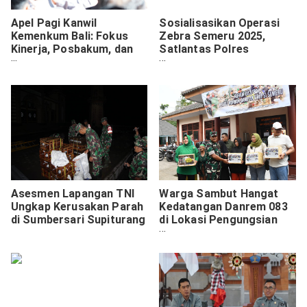
Apel Pagi Kanwil
Sosialisasikan Operasi
Kemenkum Bali: Fokus
Zebra Semeru 2025,
Kinerja, Posbakum, dan
Satlantas Polres
Persiapan Rakor
Pasuruan Kota Bagikan
Pimpinan
Pamflet kepada
Pengendara
Asesmen Lapangan TNI
Warga Sambut Hangat
Ungkap Kerusakan Parah
Kedatangan Danrem 083
di Sumbersari Supiturang
di Lokasi Pengungsian
Semeru