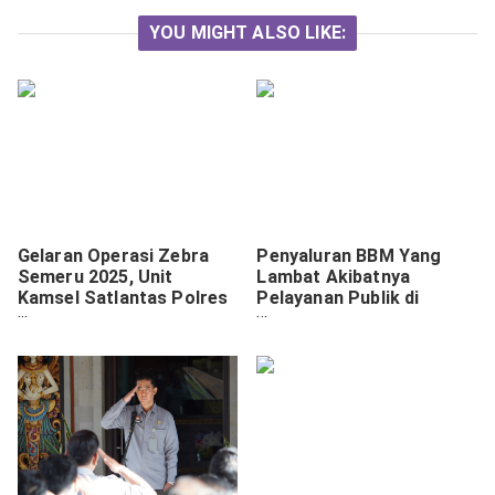
YOU MIGHT ALSO LIKE:
Gelaran Operasi Zebra
Penyaluran BBM Yang
Semeru 2025, Unit
Lambat Akibatnya
Kamsel Satlantas Polres
Pelayanan Publik di
Pasuruan Kota Gelar
Kabupaten Yahukimo
Dikmas Lantas Kepada
Terhambat.
Para Pendengar Radio