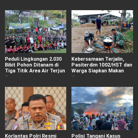
Besar
Peduli Lingkungan 2.030
Kebersamaan Terjalin,
Bibit Pohon Ditanam di
Pasiterdim 1002/HST dan
Tiga Titik Area Air Terjun
Warga Siapkan Makan
Pujungan Tabanan
Siang Bersama di Lokasi
Rehab Langgar
Korlantas Polri Resmi
Polisi Tangani Kasus