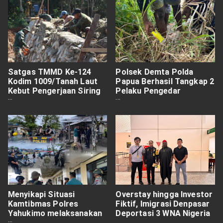
Satgas TMMD Ke-124
Polsek Demta Polda
Kodim 1009/Tanah Laut
Papua Berhasil Tangkap 2
Kebut Pengerjaan Siring
Pelaku Pengedar
Kiri Kanan Box Culvert
Narkotika Jenis Ganja
Menyikapi Situasi
Overstay hingga Investor
Kamtibmas Polres
Fiktif, Imigrasi Denpasar
Yahukimo melaksanakan
Deportasi 3 WNA Nigeria
Kegiatan Patroli Skala