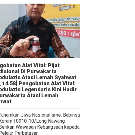
obatan Alat Vital: Pijat
disional Di Purwakarta
bdulazis Atasi Lemah Syahwat
, 14.58] Pengobatan Alat Vital:
bdulazis Legendaris Kini Hadir
Purwakarta Atasi Lemah
hwat
Tanamkan Jiwa Nasionalisme, Babinsa
Koramil 0910-10/Long Nawang
Berikan Wawasan Kebangsaan kepada
Pelajar Perbatasan