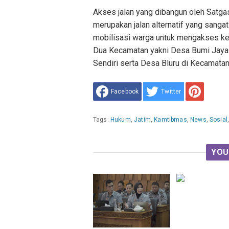
Akses jalan yang dibangun oleh Satg
merupakan jalan alternatif yang sang
mobilisasi warga untuk mengakses keb
Dua Kecamatan yakni Desa Bumi Jaya 
Sendiri serta Desa Bluru di Kecamata
Facebook
Twitter
Tags:
Hukum
,
Jatim
,
Kamtibmas
,
News
,
Sosial
YOU