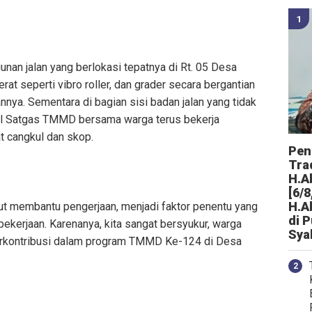
nan jalan yang berlokasi tepatnya di Rt. 05 Desa
rat seperti vibro roller, dan grader secara bergantian
nya. Sementara di bagian sisi badan jalan yang tidak
onil Satgas TMMD bersama warga terus bekerja
at cangkul dan skop.
Peng
Tra
H.A
[6/8
H.A
ikut membantu pengerjaan, menjadi faktor penentu yang
di 
ekerjaan. Karenanya, kita sangat bersyukur, warga
Sya
erkontribusi dalam program TMMD Ke-124 di Desa