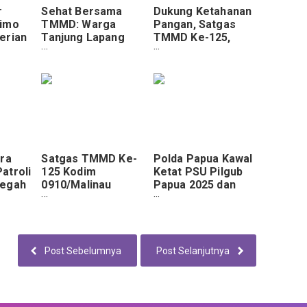
r
Sehat Bersama
Dukung Ketahanan
kimo
TMMD: Warga
Pangan, Satgas
erian
Tanjung Lapang
TMMD Ke-125,
Anak-
Antusias Ikuti
Kodim
Penyuluhan
0910/Malinau Bantu
Posyandu,
Warga Tanam Padi.
Posbindu, dan
PTM.
ara
Satgas TMMD Ke-
Polda Papua Kawal
atroli
125 Kodim
Ketat PSU Pilgub
Cegah
0910/Malinau
Papua 2025 dan
Pasang Seng
Kunjungan Pejabat
 Kota
Dapur Rumah Pak
Pusat di Jayapura
n
Demianus.
Post Sebelumnya
Post Selanjutnya