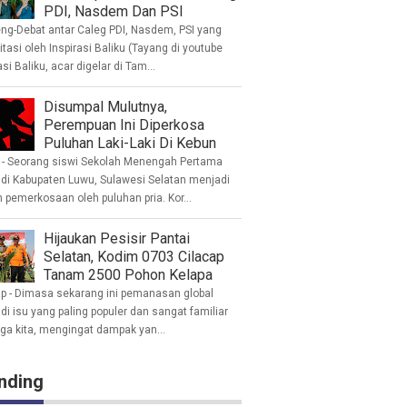
PDI, Nasdem Dan PSI
eng-Debat antar Caleg PDI, Nasdem, PSI yang
litasi oleh Inspirasi Baliku (Tayang di youtube
asi Baliku, acar digelar di Tam...
Disumpal Mulutnya,
Perempuan Ini Diperkosa
Puluhan Laki-Laki Di Kebun
- Seorang siswi Sekolah Menengah Pertama
 di Kabupaten Luwu, Sulawesi Selatan menjadi
 pemerkosaan oleh puluhan pria. Kor...
Hijaukan Pesisir Pantai
Selatan, Kodim 0703 Cilacap
Tanam 2500 Pohon Kelapa
ap - Dimasa sekarang ini pemanasan global
i isu yang paling populer dan sangat familiar
nga kita, mengingat dampak yan...
nding