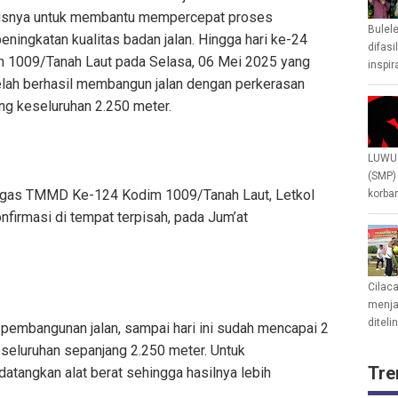
usnya untuk membantu mempercepat proses
Bulel
eningkatan kualitas badan jalan. Hingga hari ke-24
difasi
1009/Tanah Laut pada Selasa, 06 Mei 2025 yang
inspir
elah berhasil membangun jalan dengan perkerasan
ang keseluruhan 2.250 meter.
LUWU 
(SMP)
atgas TMMD Ke-124 Kodim 1009/Tanah Laut, Letkol
korban
konfirmasi di tempat terpisah, pada Jum’at
Cilac
menjad
diteli
n pembangunan jalan, sampai hari ini sudah mencapai 2
eseluruhan sepanjang 2.250 meter. Untuk
Tre
tangkan alat berat sehingga hasilnya lebih