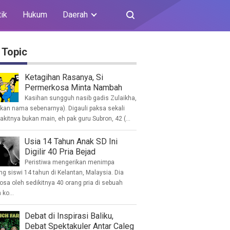
tik
Hukum
Daerah
 Topic
Ketagihan Rasanya, Si
Permerkosa Minta Nambah
Kasihan sungguh nasib gadis Zulaikha,
ukan nama sebenarnya). Digauli paksa sekali
akitnya bukan main, eh pak guru Subron, 42 (...
Usia 14 Tahun Anak SD Ini
Digilir 40 Pria Bejad
Peristiwa mengerikan menimpa
g siswi 14 tahun di Kelantan, Malaysia. Dia
osa oleh sedikitnya 40 orang pria di sebuah
ko...
Debat di Inspirasi Baliku,
Debat Spektakuler Antar Caleg