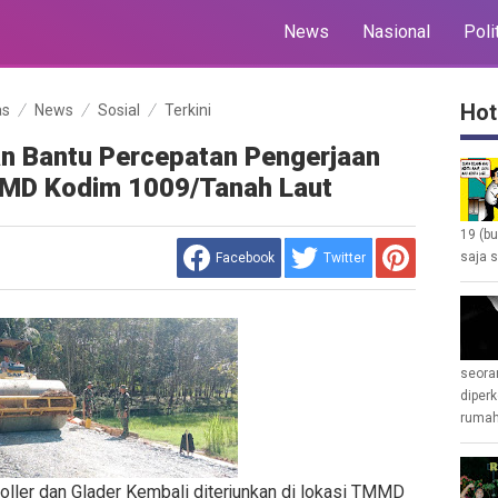
News
Nasional
Poli
Hot
as
News
Sosial
Terkini
an Bantu Percepatan Pengerjaan
MMD Kodim 1009/Tanah Laut
19 (b
saja s
Facebook
Twitter
seoran
diperk
rumah 
Roller dan Glader Kembali diterjunkan di lokasi TMMD