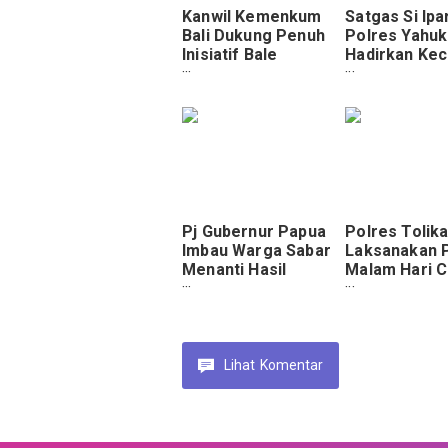
Kanwil Kemenkum
Satgas Si Ipa
Bali Dukung Penuh
Polres Yahu
Inisiatif Bale
Hadirkan Kec
Kertha Adhyaksa
Belajar Bagi 
Anak
Pj Gubernur Papua
Polres Tolik
Imbau Warga Sabar
Laksanakan P
Menanti Hasil
Malam Hari 
Resmi PSU Pilgub
Gangguan
Kamtibmas di
Karubaga da
Sekitarnya
Lihat
Komentar