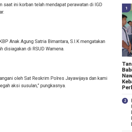
n saat ini korban telah mendapat perawatan di IGD
r.
AKBP Anak Agung Satria Bimantara, S.I.K mengatakan
elah disiagakan di RSUD Wamena.
Tan
Bab
Naw
angani oleh Sat Reskrim Polres Jayawijaya dan kami
Keb
egah aksi susulan,” pungkasnya.
Per