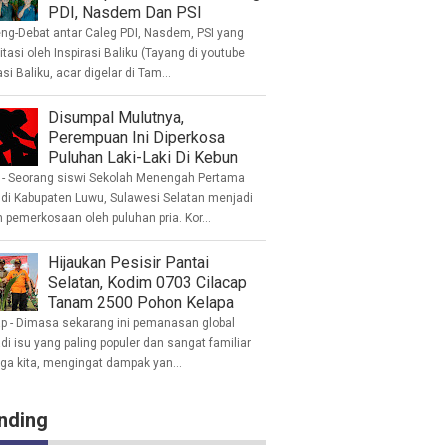
PDI, Nasdem Dan PSI
eng-Debat antar Caleg PDI, Nasdem, PSI yang
litasi oleh Inspirasi Baliku (Tayang di youtube
asi Baliku, acar digelar di Tam...
Disumpal Mulutnya,
Perempuan Ini Diperkosa
Puluhan Laki-Laki Di Kebun
- Seorang siswi Sekolah Menengah Pertama
 di Kabupaten Luwu, Sulawesi Selatan menjadi
 pemerkosaan oleh puluhan pria. Kor...
Hijaukan Pesisir Pantai
Selatan, Kodim 0703 Cilacap
Tanam 2500 Pohon Kelapa
ap - Dimasa sekarang ini pemanasan global
i isu yang paling populer dan sangat familiar
nga kita, mengingat dampak yan...
nding