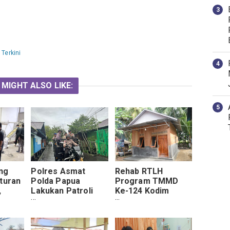
,
Terkini
 MIGHT ALSO LIKE:
ng
Polres Asmat
Rehab RTLH
Aturan
Polda Papua
Program TMMD
,
Lakukan Patroli
Ke-124 Kodim
si
Cipkon Antisipasi
1002/HST
lar
Gangguan
Rampung dan Siap
ungan
Kamtibmas Di
Diserahkan
Kabupaten Asmat