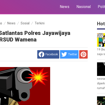
News
Nasional
Poli
Hot
as
News
Sosial
Terkini
atlantas Polres Jayawijaya
n RSUD Wamena
19 (b
saja s
Facebook
Twitter
seoran
diperk
rumah 