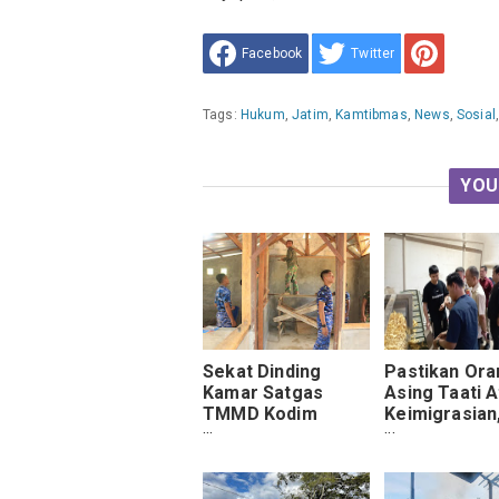
Facebook
Twitter
Tags:
Hukum
,
Jatim
,
Kamtibmas
,
News
,
Sosial
YOU
Sekat Dinding
Pastikan Ora
Kamar Satgas
Asing Taati 
TMMD Kodim
Keimigrasian
1009/Tanah Laut
Kantor Imigra
Kebut Pengerjaan
Ponorogo Ge
Rehab Rumah Pak
Operasi Gab
Cahyo