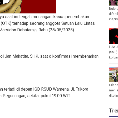
Bulel
difasi
aya saat ini tengah menangani kasus penembakan
inspir
l (OTK) terhadap seorang anggota Satuan Lalu Lintas
 Marsidon Debataraja, Rabu (28/05/2025).
LUWU 
(SMP)
 Jan Makatita, S.I.K. saat dikonfirmasi membenarkan
korban
Cilac
terjadi di depan IGD RSUD Wamena, Jl. Trikora
menjad
 Pegunungan, sekitar pukul 19.00 WIT.
diteli
Tre