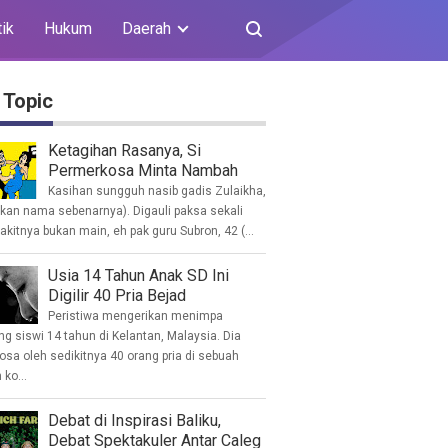
tik
Hukum
Daerah
 Topic
Ketagihan Rasanya, Si
Permerkosa Minta Nambah
Kasihan sungguh nasib gadis Zulaikha,
ukan nama sebenarnya). Digauli paksa sekali
akitnya bukan main, eh pak guru Subron, 42 (...
Usia 14 Tahun Anak SD Ini
Digilir 40 Pria Bejad
Peristiwa mengerikan menimpa
g siswi 14 tahun di Kelantan, Malaysia. Dia
osa oleh sedikitnya 40 orang pria di sebuah
ko...
Debat di Inspirasi Baliku,
Debat Spektakuler Antar Caleg