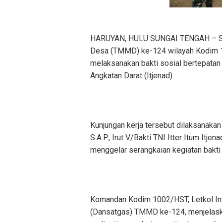
HARUYAN, HULU SUNGAI TENGAH – Sa
Desa (TMMD) ke-124 wilayah Kodim 1
melaksanakan bakti sosial bertepatan 
Angkatan Darat (Itjenad).
Kunjungan kerja tersebut dilaksanaka
S.A.P., Irut V/Bakti TNI Itter Itum I
menggelar serangkaian kegiatan bakti
Komandan Kodim 1002/HST, Letkol In
(Dansatgas) TMMD ke-124, menjelaska