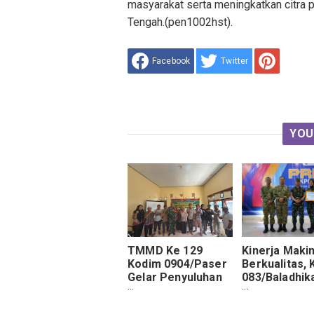
masyarakat serta meningkatkan citra 
Tengah.(pen1002hst).
Facebook
Twitter
YOU
TMMD Ke 129
Kinerja Maki
Kodim 0904/Paser
Berkualitas,
Gelar Penyuluhan
083/Baladhik
Pertanian Bagi
Masuk Tiga 
Masyarakat Muara
Satker Terba