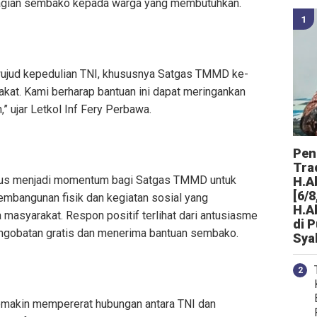
bagian sembako kepada warga yang membutuhkan.
 wujud kepedulian TNI, khususnya Satgas TMMD ke-
at. Kami berharap bantuan ini dapat meringankan
” ujar Letkol Inf Fery Perbawa.
Peng
Tra
aligus menjadi momentum bagi Satgas TMMD untuk
H.A
[6/8
embangunan fisik dan kegiatan sosial yang
H.A
asyarakat. Respon positif terlihat dari antusiasme
di 
ngobatan gratis dan menerima bantuan sembako.
Sya
 semakin mempererat hubungan antara TNI dan