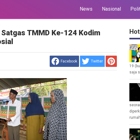
News
Nasional
Poli
Hot
d, Satgas TMMD Ke-124 Kodim
sial
Facebook
Twitter
19 (b
saja s
seoran
diperk
rumah 