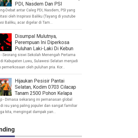
PDI, Nasdem Dan PSI
eng-Debat antar Caleg PDI, Nasdem, PSI yang
litasi oleh Inspirasi Baliku (Tayang di youtube
asi Baliku, acar digelar di Tam...
Disumpal Mulutnya,
Perempuan Ini Diperkosa
Puluhan Laki-Laki Di Kebun
- Seorang siswi Sekolah Menengah Pertama
 di Kabupaten Luwu, Sulawesi Selatan menjadi
 pemerkosaan oleh puluhan pria. Kor...
Hijaukan Pesisir Pantai
Selatan, Kodim 0703 Cilacap
Tanam 2500 Pohon Kelapa
ap - Dimasa sekarang ini pemanasan global
i isu yang paling populer dan sangat familiar
nga kita, mengingat dampak yan...
nding