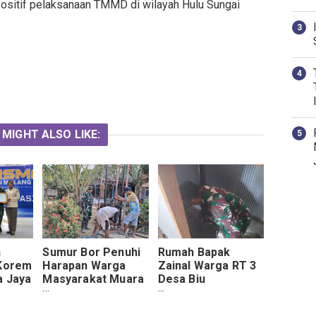
positif pelaksanaan TMMD di wilayah Hulu Sungai
 MIGHT ALSO LIKE:
n
Sumur Bor Penuhi
Rumah Bapak
 Korem
Harapan Warga
Zainal Warga RT 3
a Jaya
Masyarakat Muara
Desa Biu
Besar
Samu Dalam
Memasuki Tahap
ik
Program TMMD Ke
Pembuatan MCK