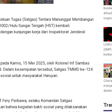
Bulel
difasi
inspir
tuan Tugas (Satgas) Tentara Manunggal Membangun
002/Hulu Sungai Tengah (HST) kembali
dengan kunjungan kerja dari Inspektorat Jenderal
LUWU 
(SMP)
korban
n pada Kamis, 15 Mei 2025, oleh Kolonel Inf Sambas
tjenad. Dalam kesempatan tersebut, Satgas TMMD ke-124
 sosial untuk masyarakat Haruyan.
Cilac
menjad
diteli
f Fery Perbawa, selaku Komandan Satgas
Tre
n bahwa kegiatan bakti sosial yang dilaksanakan