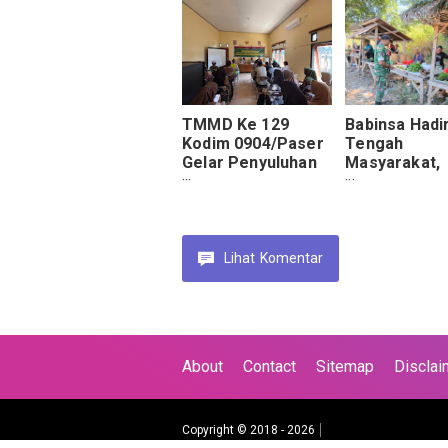
Samu
KPPN Malan
TMMD Ke 129
Babinsa Hadir
Kodim 0904/Paser
Tengah
Gelar Penyuluhan
Masyarakat,
Pertanian Bagi
Monitoring P
Masyarakat Muara
Manis Desa 
Samu
Berjalan Lan
Lihat
Komentar
About
Contact
Sitemap
Disclai
Copyright © 2018 -
2026