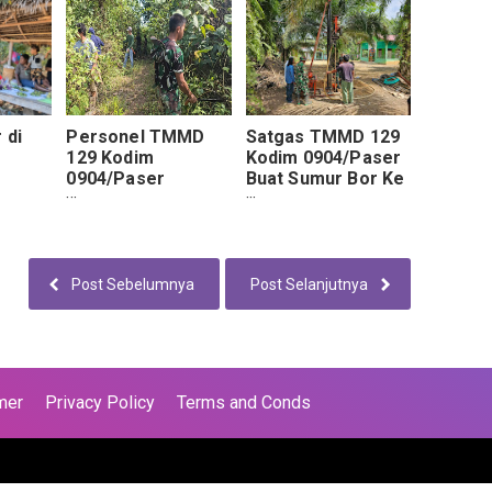
g
129
 di
Personel TMMD
Satgas TMMD 129
129 Kodim
Kodim 0904/Paser
0904/Paser
Buat Sumur Bor Ke
asar
Bersama Warga
2
Orgen
Gotong Royong
car
Bersihkan Jalan
Post Sebelumnya
Post Selanjutnya
mer
Privacy Policy
Terms and Conds