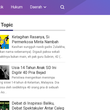
tik
Hukum
Daerah
 Topic
Ketagihan Rasanya, Si
Permerkosa Minta Nambah
Kasihan sungguh nasib gadis Zulaikha,
ukan nama sebenarnya). Digauli paksa sekali
akitnya bukan main, eh pak guru Subron, 42 (...
Usia 14 Tahun Anak SD Ini
Digilir 40 Pria Bejad
Peristiwa mengerikan menimpa
g siswi 14 tahun di Kelantan, Malaysia. Dia
osa oleh sedikitnya 40 orang pria di sebuah
ko...
Debat di Inspirasi Baliku,
Debat Spektakuler Antar Caleg