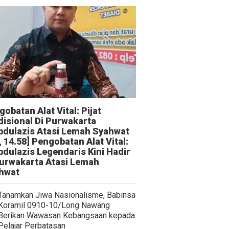
obatan Alat Vital: Pijat
disional Di Purwakarta
bdulazis Atasi Lemah Syahwat
, 14.58] Pengobatan Alat Vital:
bdulazis Legendaris Kini Hadir
Purwakarta Atasi Lemah
hwat
Tanamkan Jiwa Nasionalisme, Babinsa
Koramil 0910-10/Long Nawang
Berikan Wawasan Kebangsaan kepada
Pelajar Perbatasan