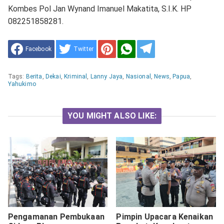
Kombes Pol Jan Wynand Imanuel Makatita, S.I.K. HP
082251858281.
Facebook
Twitter
Tags:
Berita
,
Dekai
,
Kriminal
,
Lanny Jaya
,
Nasional
,
News
,
Papua
,
Yahukimo
YOU MIGHT ALSO LIKE:
Pengamanan Pembukaan
Pimpin Upacara Kenaikan