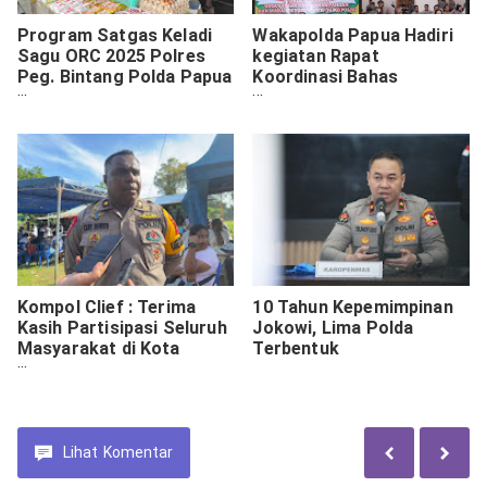
Program Satgas Keladi
Wakapolda Papua Hadiri
Sagu ORC 2025 Polres
kegiatan Rapat
Peg. Bintang Polda Papua
Koordinasi Bahas
Hadir Di Masyarakat
Program Makan Bergizi
Berikan Pelayanan
Gratis
Kesehatan
Kompol Clief : Terima
10 Tahun Kepemimpinan
Kasih Partisipasi Seluruh
Jokowi, Lima Polda
Masyarakat di Kota
Terbentuk
Jayapura atas
Terselenggaranya
Pilkada 2024 Aman dan
Lancar
Lihat
Komentar