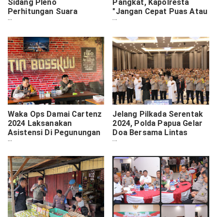
Sidang Pleno
Pangkat, Kapolresta
Perhitungan Suara
"Jangan Cepat Puas Atau
Pilkada 2024 Provinsi
Bangga, Tantangan
Papua Pegunungan
Tugas Akan Lebih Berat
Kedepannya"
Waka Ops Damai Cartenz
Jelang Pilkada Serentak
2024 Laksanakan
2024, Polda Papua Gelar
Asistensi Di Pegunungan
Doa Bersama Lintas
Bintang
Agama