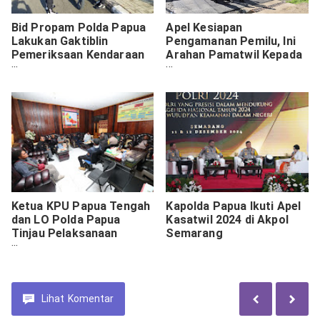
Bid Propam Polda Papua
Apel Kesiapan
Lakukan Gaktiblin
Pengamanan Pemilu, Ini
Pemeriksaan Kendaraan
Arahan Pamatwil Kepada
Bermotor di Lingkungan
Personil Polres Lanny
Polda Papua
Jaya
Ketua KPU Papua Tengah
Kapolda Papua Ikuti Apel
dan LO Polda Papua
Kasatwil 2024 di Akpol
Tinjau Pelaksanaan
Semarang
Pilkada di Paniai
Lihat
Komentar