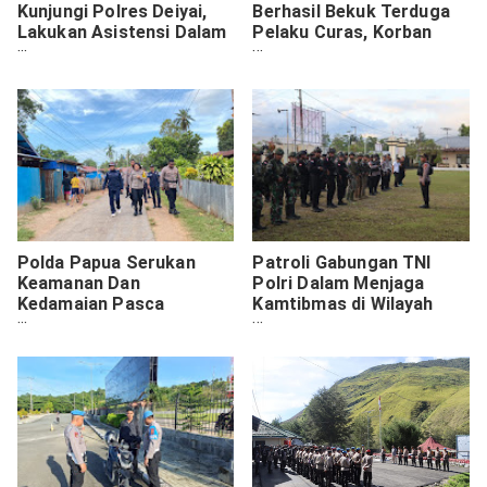
Kunjungi Polres Deiyai,
Berhasil Bekuk Terduga
Lakukan Asistensi Dalam
Pelaku Curas, Korban
Rangka Pengamanan
Pasutri
Pilkada 2024
Polda Papua Serukan
Patroli Gabungan TNI
Keamanan Dan
Polri Dalam Menjaga
Kedamaian Pasca
Kamtibmas di Wilayah
Pemungutan Suara
Kabupaten Yahukimo