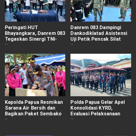
Peringati HUT
Danrem 083 Dampingi
Bhayangkara, Danrem 083
Dankodiklatad Asistensi
Tegaskan Sinergi TNI-
Uji Petik Pencak Silat
Polri Kunci Keamanan
Militer di Malang
Kapolda Papua Resmikan
Polda Papua Gelar Apel
Sarana Air Bersih dan
Konsolidasi KYRD,
Bagikan Paket Sembako
Evaluasi Pelaksanaan
untuk Warga Kampung
Tugas dan Perkuat
Buti
Kesiapsiagaan Personel