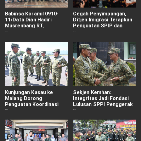
Babinsa Koramil 0910-
Cegah Penyimpangan,
11/Data Dian Hadiri
Ditjen Imigrasi Terapkan
Musrenbang RT,
Penguatan SPIP dan
Wujudkan Sinergi
Whistleblowing System
Pembangunan Desa
Kunjungan Kasau ke
Sekjen Kemhan:
Malang Dorong
Integritas Jadi Fondasi
Penguatan Koordinasi
Lulusan SPPI Penggerak
dan Kesiapsiagaan TNI
Pembangunan