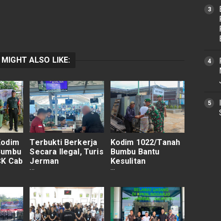
 MIGHT ALSO LIKE:
Kodim
Terbukti Berkerja
Kodim 1022/Tanah
Bumbu
Secara Ilegal, Turis
Bumbu Bantu
CK Cab
Jerman
Kesulitan
2,
Dideportasi
Masyarakat melalui
a HUT
Imigrasi Singaraja
Jumat Berbagi