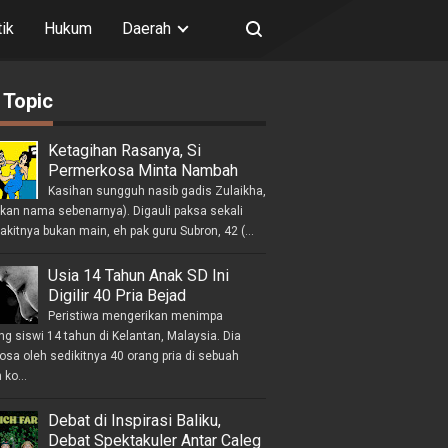
tik
Hukum
Daerah
 Topic
Ketagihan Rasanya, Si
Permerkosa Minta Nambah
Kasihan sungguh nasib gadis Zulaikha,
ukan nama sebenarnya). Digauli paksa sekali
akitnya bukan main, eh pak guru Subron, 42 (...
Usia 14 Tahun Anak SD Ini
Digilir 40 Pria Bejad
Peristiwa mengerikan menimpa
g siswi 14 tahun di Kelantan, Malaysia. Dia
osa oleh sedikitnya 40 orang pria di sebuah
ko...
Debat di Inspirasi Baliku,
Debat Spektakuler Antar Caleg