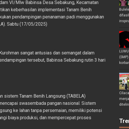
dam VI/Mlw Babinsa Desa Sebakung, Kecamatan
stikan keberhasilan implementasi Tanam Benih
Bulel
difasi
akukan pendampingan penanaman padi menggunakan
inspir
A). Sabtu (17/05/2025)
LUWU 
 Kurohman sangat antusias dan semangat dalam
(SMP)
ndampingan tersebut, Babinsa Sebakung rutin 3 hari
korban
Cilac
n sistem Tanam Benih Langsung (TABELA)
menjad
 mencapai swasembada pangan nasional. Sistem
diteli
ngsung ke lahan tanpa persemaian, memiliki potensi
angi biaya produksi, dan mempercepat proses
Tre