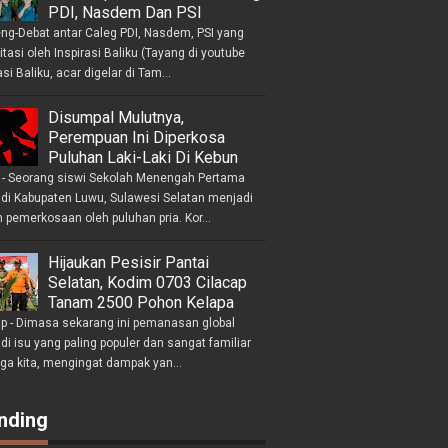
PDI, Nasdem Dan PSI
eng-Debat antar Caleg PDI, Nasdem, PSI yang
litasi oleh Inspirasi Baliku (Tayang di youtube
asi Baliku, acar digelar di Tam...
Disumpal Mulutnya,
Perempuan Ini Diperkosa
Puluhan Laki-Laki Di Kebun
- Seorang siswi Sekolah Menengah Pertama
 di Kabupaten Luwu, Sulawesi Selatan menjadi
 pemerkosaan oleh puluhan pria. Kor...
Hijaukan Pesisir Pantai
Selatan, Kodim 0703 Cilacap
Tanam 2500 Pohon Kelapa
ap - Dimasa sekarang ini pemanasan global
i isu yang paling populer dan sangat familiar
nga kita, mengingat dampak yan...
nding