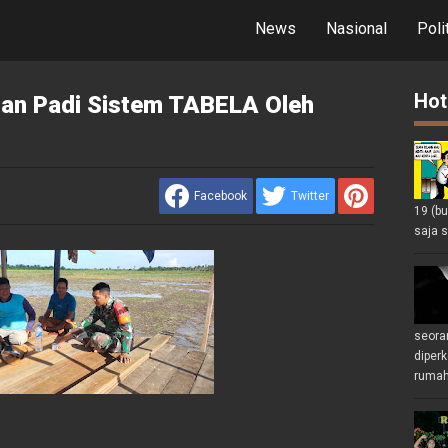
News
Nasional
Poli
Hot
n Padi Sistem TABELA Oleh
Facebook
Twitter
19 (b
saja s
seoran
diperk
rumah 