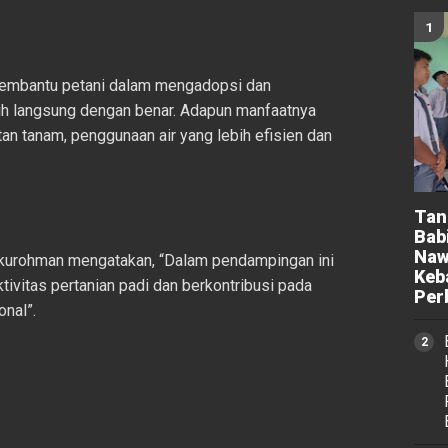
 membantu petani dalam mengadopsi dan
h langsung dengan benar. Adapun manfaatnya
tan tanam, penggunaan air yang lebih efisien dan
Tan
Bab
Naw
 kurohman mengatakan, “Dalam pendampingan ini
Keb
ivitas pertanian padi dan berkontribusi pada
Per
onal”.