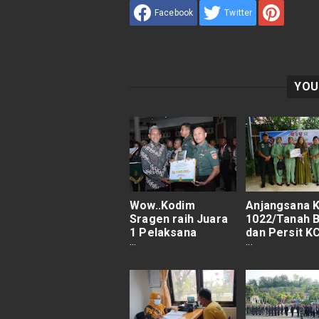
Facebook
Twitter
YOU
Wow..Kodim
Anjangsana 
Sragen raih Juara
1022/Tanah 
1 Pelaksana
dan Persit K
Terbaik
XLIX Dim 102
Pergerakan dan
Dalam Rangk
Bakti sosial
ke 79 TNI
pelayanan KB
tingkat Provinsi.