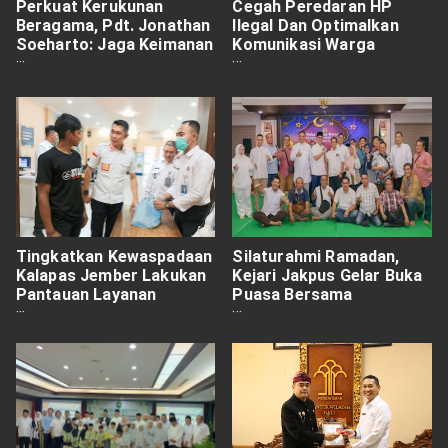
Perkuat Kerukunan
Cegah Peredaran HP
Beragama, Pdt. Jonathan
Ilegal Dan Optimalkan
Soeharto: Jaga Keimanan
Komunikasi Warga
dan Tolak Ajaran
Binaan, Lapas Jember
Menyimpang
Perbaruhi Sistem Wartel
Tingkatkan Kewaspadaan
Silaturahmi Ramadan,
Kalapas Jember Lakukan
Kejari Jakpus Gelar Buka
Pantauan Layanan
Puasa Bersama
Kunjungan
Wartawan