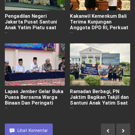
Pengadilan Negeri
Kakanwil Kemenkum Bali
Jakarta Pusat Santuni
Terima Kunjungan
Anak Yatim Piatu saat
Anggota DPD RI, Perkuat
Acara Bukber
Sinergi dalam Pelayanan
Hukum
Lapas Jember Gelar Buka
Ramadan Berbagi, PN
Puasa Bersama Warga
Jaktim Bagikan Takjil dan
Binaan Dan Peringati
Santuni Anak Yatim Saat
Nuzulul Qur'an
Bukber
Lihat
Komentar