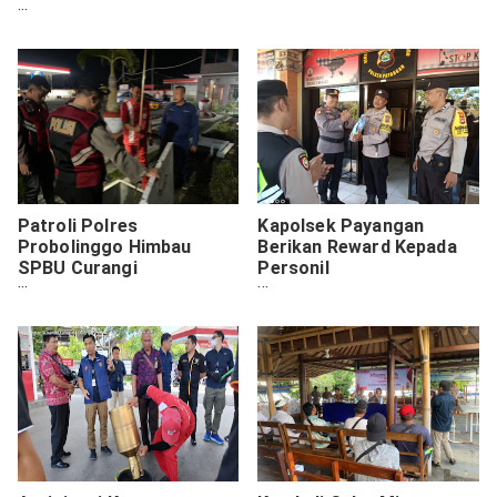
Sebagai Upaya Wujudkan
Kondusifitas Kamtibmas
Patroli Polres
Kapolsek Payangan
Probolinggo Himbau
Berikan Reward Kepada
SPBU Curangi
Personil
Masyarakat
Bhabinkamtibmas atas
Prestasinya.