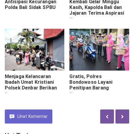
Antisipasi Kecurangan
Kembali Gelar Minggu
Polda Bali Sidak SPBU
Kasih, Kapolda Bali dan
Jajaran Terima Aspirasi
Kamtibmas Masyarakat
Dermaga Sesetan
Menjaga Kelancaran
Gratis, Polres
Ibadah Umat Kristiani
Bondowoso Layani
Polsek Denbar Berikan
Penitipan Barang
Pengamanan Paskah
Berharga Bagi Warga
Jumat Agung
yang Mudik Lebaran
Lihat
Komentar