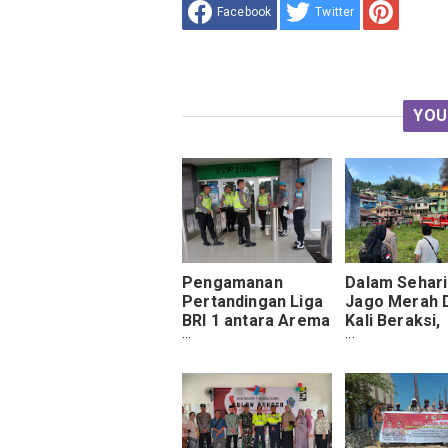
Facebook
Twitter
YOU
Pengamanan
Dalam Sehari
Pertandingan Liga
Jago Merah 
BRI 1 antara Arema
Kali Beraksi,
FC Vs. Dewa United
Puluhan War
FC
Kehilangan 
Tinggal