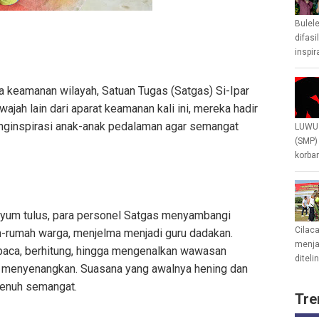
Bulel
difasi
inspir
a keamanan wilayah, Satuan Tugas (Satgas) Si-Ipar
jah lain dari aparat keamanan kali ini, mereka hadir
nginspirasi anak-anak pedalaman agar semangat
LUWU 
(SMP)
korban
senyum tulus, para personel Satgas menyambangi
Cilac
-rumah warga, menjelma menjadi guru dadakan.
menjad
ca, berhitung, hingga mengenalkan wawasan
diteli
g menyenangkan. Suasana yang awalnya hening dan
penuh semangat.
Tre