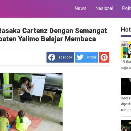
News
Nasional
Poli
Hot
 Rasaka Cartenz Dengan Semangat
paten Yalimo Belajar Membaca
Facebook
Twitter
19 (b
saja s
seoran
diperk
rumah 