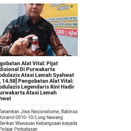
obatan Alat Vital: Pijat
disional Di Purwakarta
bdulazis Atasi Lemah Syahwat
, 14.58] Pengobatan Alat Vital:
bdulazis Legendaris Kini Hadir
Purwakarta Atasi Lemah
hwat
Tanamkan Jiwa Nasionalisme, Babinsa
Koramil 0910-10/Long Nawang
Berikan Wawasan Kebangsaan kepada
Pelajar Perbatasan