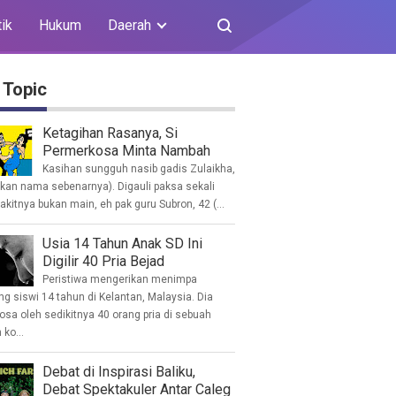
tik
Hukum
Daerah
 Topic
Ketagihan Rasanya, Si
Permerkosa Minta Nambah
Kasihan sungguh nasib gadis Zulaikha,
ukan nama sebenarnya). Digauli paksa sekali
akitnya bukan main, eh pak guru Subron, 42 (...
Usia 14 Tahun Anak SD Ini
Digilir 40 Pria Bejad
Peristiwa mengerikan menimpa
g siswi 14 tahun di Kelantan, Malaysia. Dia
osa oleh sedikitnya 40 orang pria di sebuah
ko...
Debat di Inspirasi Baliku,
Debat Spektakuler Antar Caleg