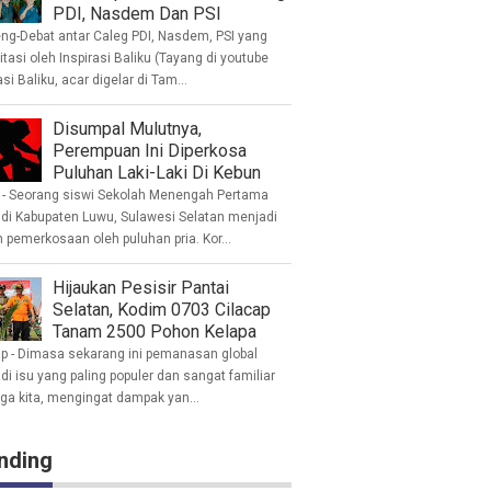
PDI, Nasdem Dan PSI
eng-Debat antar Caleg PDI, Nasdem, PSI yang
litasi oleh Inspirasi Baliku (Tayang di youtube
asi Baliku, acar digelar di Tam...
Disumpal Mulutnya,
Perempuan Ini Diperkosa
Puluhan Laki-Laki Di Kebun
- Seorang siswi Sekolah Menengah Pertama
 di Kabupaten Luwu, Sulawesi Selatan menjadi
 pemerkosaan oleh puluhan pria. Kor...
Hijaukan Pesisir Pantai
Selatan, Kodim 0703 Cilacap
Tanam 2500 Pohon Kelapa
ap - Dimasa sekarang ini pemanasan global
i isu yang paling populer dan sangat familiar
nga kita, mengingat dampak yan...
nding