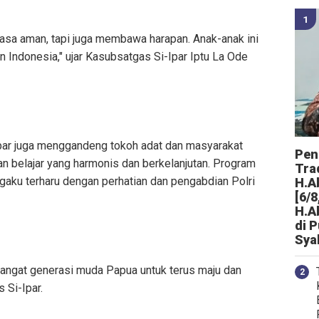
sa aman, tapi juga membawa harapan. Anak-anak ini
Indonesia," ujar Kasubsatgas Si-Ipar Iptu La Ode
-Ipar juga menggandeng tokoh adat dan masyarakat
Peng
n belajar yang harmonis dan berkelanjutan. Program
Tra
gaku terharu dengan perhatian dan pengabdian Polri
H.A
[6/8
H.A
di 
Sya
mangat generasi muda Papua untuk terus maju dan
 Si-Ipar.