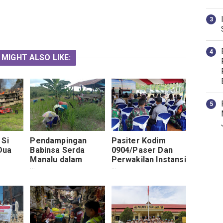
 MIGHT ALSO LIKE:
 Si
Pendampingan
Pasiter Kodim
Dua
Babinsa Serda
0904/Paser Dan
Manalu dalam
Perwakilan Instansi
ga
Membersihkan
Paser Ikuti Vicon
Tempat
Hama Rumput
Gerakan Nasional
Tanaman Padi
Ketahanan Pangan
Gunung