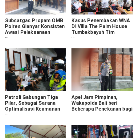
Subsatgas Propam OMB
Kasus Penembakan WNA
Polres Gianyar Konsisten
Di Villa The Palm House
Awasi Pelaksanaan
Tumbakbayuh Tim
Pengamanan Tahap
Gabungan Polri Amankan
Pemilu 2024
4 WNA Sebagai
Tersangka
Patroli Gabungan Tiga
Apel Jam Pimpinan,
Pilar, Sebagai Sarana
Wakapolda Bali beri
Optimalisasi Keamanan
Beberapa Penekanan bagi
Wilayah Denbar Jelang
Personel Polda
Pemilu 2024