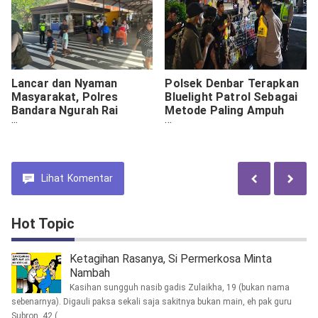
Lancar dan Nyaman
Polsek Denbar Terapkan
Masyarakat, Polres
Bluelight Patrol Sebagai
Bandara Ngurah Rai
Metode Paling Ampuh
Tempatkan Personil di
Cegah Pelaku Kejahatan
Koridor Kedatangan
Jalanan
Domestik
Lihat
Komentar
Hot Topic
Ketagihan Rasanya, Si Permerkosa Minta
Nambah
Kasihan sungguh nasib gadis Zulaikha, 19 (bukan nama
sebenarnya). Digauli paksa sekali saja sakitnya bukan main, eh pak guru
Subron, 42 (...