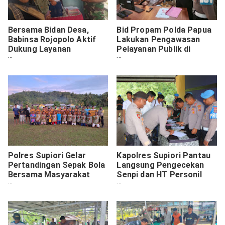
Bersama Bidan Desa,
Bid Propam Polda Papua
Babinsa Rojopolo Aktif
Lakukan Pengawasan
Dukung Layanan
Pelayanan Publik di
Kesehatan Balita
Wilayah Hukum Polda
Papua
Polres Supiori Gelar
Kapolres Supiori Pantau
Pertandingan Sepak Bola
Langsung Pengecekan
Bersama Masyarakat
Senpi dan HT Personil
Untuk Mempererat
Polres Supiori
Kebersamaan