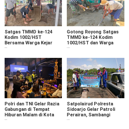
Satgas TMMD ke-124
Gotong Royong Satgas
Kodim 1002/HST
TMMD ke-124 Kodim
Bersama Warga Kejar
1002/HST dan Warga
Target, Cor Teras
Terlihat dalam
Langgar
Pemasangan Keramik
Langgar Darussalam
Polri dan TNI Gelar Razia
Satpolairud Polresta
Gabungan di Tempat
Sidoarjo Gelar Patroli
Hiburan Malam di Kota
Perairan, Sambangi
Jayapura
Nelayan Sedang
Beraktivitas