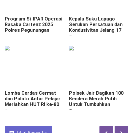
Program Si-IPAR Operasi
Kepala Suku Lapago
Rasaka Cartenz 2025
Serukan Persatuan dan
Polres Pegunungan
Kondusivitas Jelang 17
Bintang Hadir Mengajar
Agustus
Membaca dan Menulis
Kepada Anak-anak di
Kota Oksibil Kab.
Pegunungan Bintang.
Lomba Cerdas Cermat
Polsek Jair Bagikan 100
dan Pidato Antar Pelajar
Bendera Merah Putih
Meriahkan HUT RI ke-80
Untuk Tumbuhkan
di Kabupaten Tolikara
Semangat Nasionalisme
Masyarakat
Lihat
Komentar