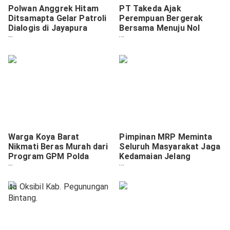
Polwan Anggrek Hitam
PT Takeda Ajak
Ditsamapta Gelar Patroli
Perempuan Bergerak
Dialogis di Jayapura
Bersama Menuju Nol
Selatan
Kematian Akibat DBD
2030
Warga Koya Barat
Pimpinan MRP Meminta
Nikmati Beras Murah dari
Seluruh Masyarakat Jaga
Program GPM Polda
Kedamaian Jelang
Papua
Putusan Resmi KPU