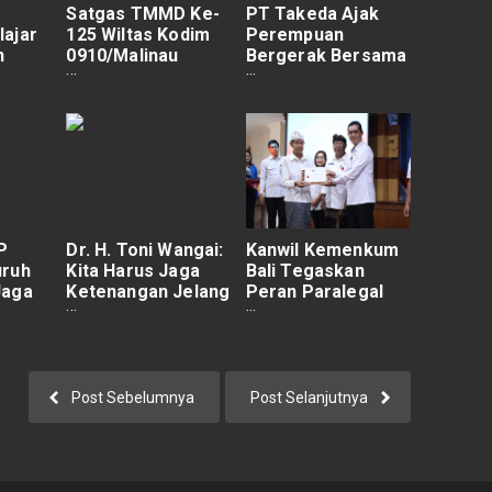
Satgas TMMD Ke-
PT Takeda Ajak
ajar
125 Wiltas Kodim
Perempuan
n
0910/Malinau
Bergerak Bersama
lam
Bangun MCK Layak
Menuju Nol
untuk Warga.
Kematian Akibat
DBD 2030
P
Dr. H. Toni Wangai:
Kanwil Kemenkum
uruh
Kita Harus Jaga
Bali Tegaskan
Jaga
Ketenangan Jelang
Peran Paralegal
elang
Keputusan Suara
sebagai Garda
mi
Cagub di KPU
Terdepan dalam
Memberikan
Layanan Hukum
Post Sebelumnya
Post Selanjutnya