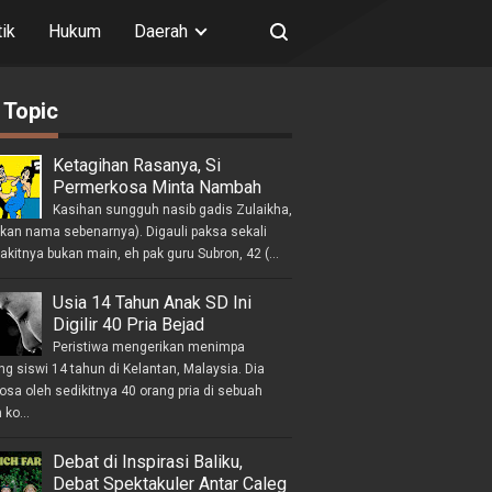
tik
Hukum
Daerah
 Topic
Ketagihan Rasanya, Si
Permerkosa Minta Nambah
Kasihan sungguh nasib gadis Zulaikha,
ukan nama sebenarnya). Digauli paksa sekali
akitnya bukan main, eh pak guru Subron, 42 (...
Usia 14 Tahun Anak SD Ini
Digilir 40 Pria Bejad
Peristiwa mengerikan menimpa
g siswi 14 tahun di Kelantan, Malaysia. Dia
osa oleh sedikitnya 40 orang pria di sebuah
ko...
Debat di Inspirasi Baliku,
Debat Spektakuler Antar Caleg