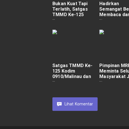
Bukan Kuat Tapi
Hadirkan
Terlatih, Satgas
Semangat Bel
TMMD Ke-125
Membaca da
Kodim
Berhitung Da
0910/Malinau
Polisi Pi Ajar
Bangun MCK untuk
Warga.
Satgas TMMD Ke-
Pimpinan MR
125 Kodim
Meminta Sel
0910/Malinau dan
Masyarakat 
Warga Berbagi
Kedamaian J
Berkat dengan Doa
Putusan Res
Bersama.
KPU
Lihat
Komentar