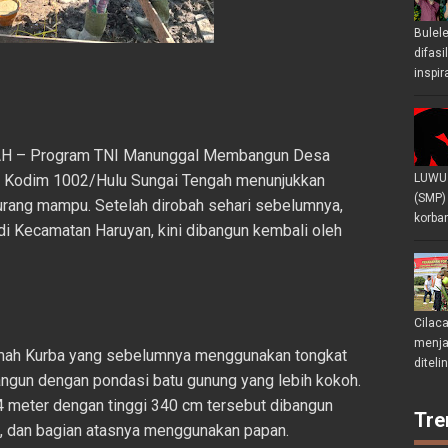
Bulel
difasi
inspir
H – Program TNI Manunggal Membangun Desa
h Kodim 1002/Hulu Sungai Tengah menunjukkan
LUWU 
(SMP)
urang mampu. Setelah dirobah sehari sebelumnya,
korban
 di Kecamatan Haruyan, kini dibangun kembali oleh
Cilac
menjad
mah Kurba yang sebelumnya menggunakan tongkat
diteli
bangun dengan pondasi batu gunung yang lebih kokoh.
x4 meter dengan tinggi 340 cm tersebut dibangun
Tre
, dan bagian atasnya menggunakan papan.