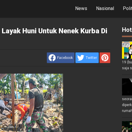
News
Nasional
Poli
Hot
Layak Huni Untuk Nenek Kurba Di
Facebook
Twitter
19 (b
saja s
seoran
diperk
rumah 