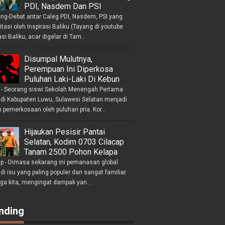
PDI, Nasdem Dan PSI
eng-Debat antar Caleg PDI, Nasdem, PSI yang
litasi oleh Inspirasi Baliku (Tayang di youtube
asi Baliku, acar digelar di Tam...
Disumpal Mulutnya,
Perempuan Ini Diperkosa
Puluhan Laki-Laki Di Kebun
- Seorang siswi Sekolah Menengah Pertama
 di Kabupaten Luwu, Sulawesi Selatan menjadi
 pemerkosaan oleh puluhan pria. Kor...
Hijaukan Pesisir Pantai
Selatan, Kodim 0703 Cilacap
Tanam 2500 Pohon Kelapa
ap - Dimasa sekarang ini pemanasan global
i isu yang paling populer dan sangat familiar
nga kita, mengingat dampak yan...
nding