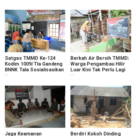
Dimulai
Satgas TMMD Ke-124
Berkah Air Bersih TMMD:
Kodim 1009/Tla Gandeng
Warga Pengambau Hilir
BNNK Tala Sosialisasikan
Luar Kini Tak Perlu Lagi
Bahaya Narkoba Di Desa
Mengendapkan Air Sungai
Gunung Melati
Jaga Keamanan
Berdiri Kokoh Dinding