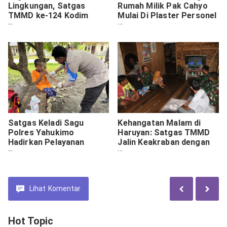
Lingkungan, Satgas
Rumah Milik Pak Cahyo
TMMD ke-124 Kodim
Mulai Di Plaster Personel
1002/HST Ikut Ronda
Satgas TMMD Ke-124
Malam Bersama Warga
Kodim 1009/Tla
Satgas Keladi Sagu
Kehangatan Malam di
Polres Yahukimo
Haruyan: Satgas TMMD
Hadirkan Pelayanan
Jalin Keakraban dengan
Kesehatan Gratis.
Keluarga Asuh
Lihat
Komentar
Hot Topic