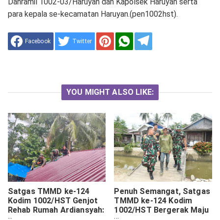
Danramil 1002-03/Haruyan dan Kapolsek Haruyan serta
para kepala se-kecamatan Haruyan.(pen1002hst).
Facebook
Twitter
YOU MIGHT ALSO LIKE:
Satgas TMMD ke-124
Penuh Semangat, Satgas
Kodim 1002/HST Genjot
TMMD ke-124 Kodim
Rehab Rumah Ardiansyah:
1002/HST Bergerak Maju
Pemasangan Atap
di Pengambau Hilir Luar