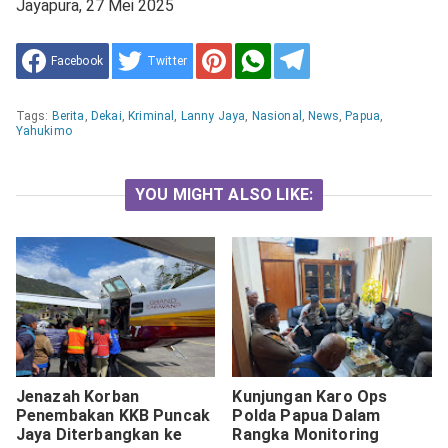
Jayapura, 27 Mei 2025
Facebook
Twitter
Tags:
Berita
,
Dekai
,
Kriminal
,
Lanny Jaya
,
Nasional
,
News
,
Papua
,
Yahukimo
YOU MIGHT ALSO LIKE:
Jenazah Korban
Kunjungan Karo Ops
Penembakan KKB Puncak
Polda Papua Dalam
Jaya Diterbangkan ke
Rangka Monitoring