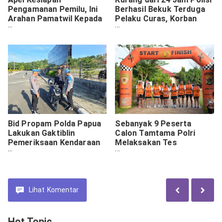
Pengamanan Pemilu, Ini
Berhasil Bekuk Terduga
Arahan Pamatwil Kepada
Pelaku Curas, Korban
Personil Polres Lanny
Pasutri
Jaya
Bid Propam Polda Papua
Sebanyak 9 Peserta
Lakukan Gaktiblin
Calon Tamtama Polri
Pemeriksaan Kendaraan
Melaksakan Tes
Bermotor di Lingkungan
Kesemaptaan Jasmani
Polda Papua
Lihat
Komentar
Hot Topic