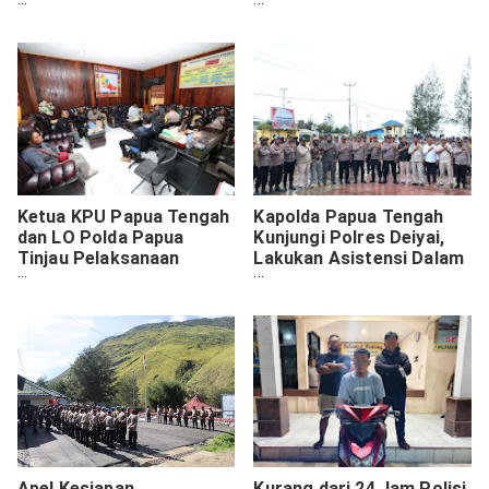
Kampung Halaman di
Pengamanan
Makassar
Pemungutan Suara
Pilkada Serentak 2024 Di
Polres Tolikara
Ketua KPU Papua Tengah
Kapolda Papua Tengah
dan LO Polda Papua
Kunjungi Polres Deiyai,
Tinjau Pelaksanaan
Lakukan Asistensi Dalam
Pilkada di Paniai
Rangka Pengamanan
Pilkada 2024
Apel Kesiapan
Kurang dari 24 Jam Polisi